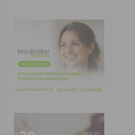
PAÇOS DE FERREIRA
°
clear sky