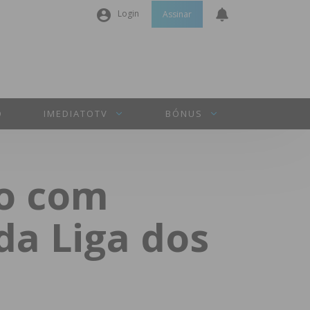
Login
Assinar
Nome de utilizador ou email
*
Senha
*
O
IMEDIATOTV
BÓNUS
Manter sessão
do com
INICIAR SESSÃO
da Liga dos
Perdeu a sua senha?