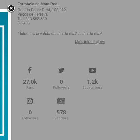
27,0k
0
1,2k
Fans
Followers
Subscribers
0
578
Followers
Readers