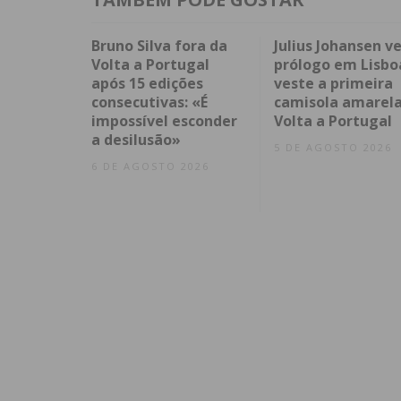
Bruno Silva fora da
Julius Johansen v
Volta a Portugal
prólogo em Lisbo
após 15 edições
veste a primeira
consecutivas: «É
camisola amarela
impossível esconder
Volta a Portugal
a desilusão»
5 DE AGOSTO 2026
6 DE AGOSTO 2026