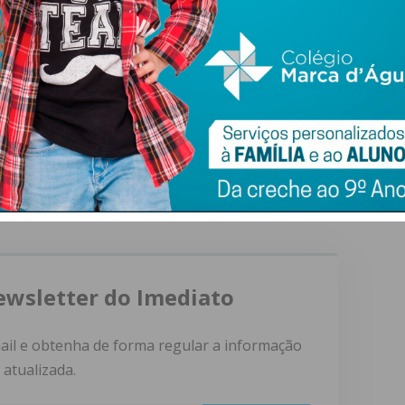
a Nacional, Ana Isabel Xavier, este momento contou com a
a Nacional, Pedro Pessanha, do Secretário de Estado
 Amorim, do Chefe do Estado-Maior do Exército, General
iga dos Combatentes, Tenente-general Chito Rodrigues,
ewsletter do Imediato
ail e obtenha de forma regular a informação
atualizada.