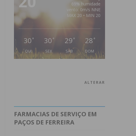
20
69% humidade
vento: 0m/s NNE
MAX 20 • MIN 20
30
30
29
28
°
°
°
°
QUI
SEX
SÁB
DOM
ALTERAR
FARMACIAS DE SERVIÇO EM
PAÇOS DE FERREIRA