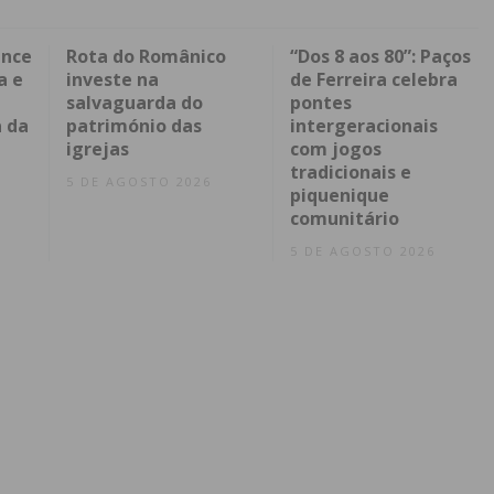
ence
Rota do Românico
“Dos 8 aos 80”: Paços
a e
investe na
de Ferreira celebra
salvaguarda do
pontes
 da
património das
intergeracionais
igrejas
com jogos
tradicionais e
5 DE AGOSTO 2026
piquenique
comunitário
5 DE AGOSTO 2026