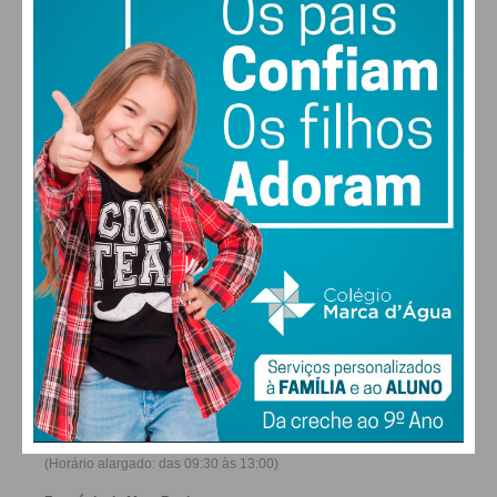
28
30
30
31
°
°
°
°
DOM
SEG
TER
QUA
ALTERAR
FARMACIAS DE SERVIÇO EM PAÇOS DE
FERREIRA