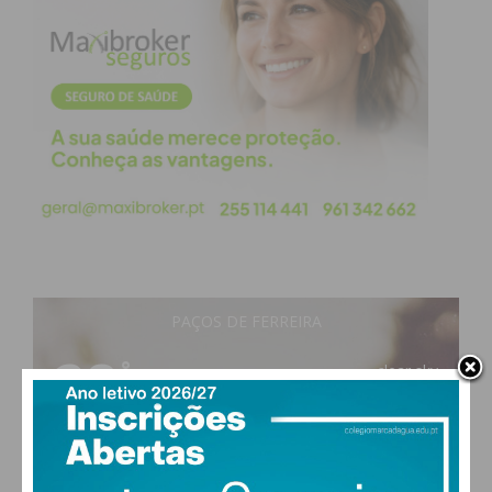
PAÇOS DE FERREIRA
28
°
clear sky
51% humidade
vento: 5m/s O
MAX 28 • MIN 27