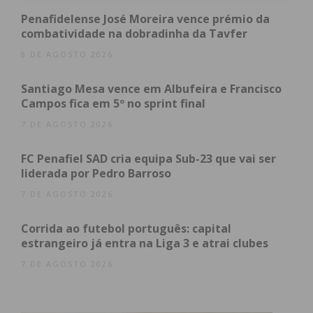
Penafidelense José Moreira vence prémio da
combatividade na dobradinha da Tavfer
8 DE AGOSTO 2026
Eu li e concordo com os
termos e
condições
Santiago Mesa vence em Albufeira e Francisco
Campos fica em 5º no sprint final
7 DE AGOSTO 2026
FC Penafiel SAD cria equipa Sub-23 que vai ser
liderada por Pedro Barroso
7 DE AGOSTO 2026
Corrida ao futebol português: capital
estrangeiro já entra na Liga 3 e atrai clubes
7 DE AGOSTO 2026