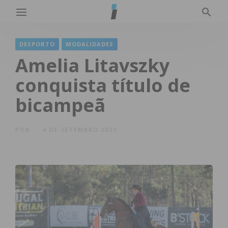
DESPORTO
MODALIDADES
Amelia Litavszky
conquista título de
bicampeã
POR
4 DE SETEMBRO 2023