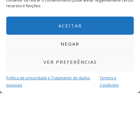
consentir ou retirar o consentimento pode afetar negativamante certos
recursos e funções.
ACEITAR
NEGAR
VER PREFERÊNCIAS
Política de privacidade e Tratamento de dados
Termos e
pessoais
Condições
MAIS PARA SI
FACEBOOK
TWITTER
YOUTUBE