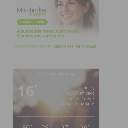
PAÇOS DE FERREIRA
16
°
clear sky
86% humidade
vento: 1m/s E
MAX 16 • MIN 16
30
28
27
29
°
°
°
°