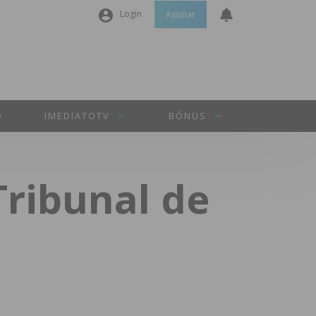
Login
Assinar
Nome de utilizador ou email
*
Senha
*
O
IMEDIATOTV
BÓNUS
Manter sessão
ribunal de
INICIAR SESSÃO
Perdeu a sua senha?