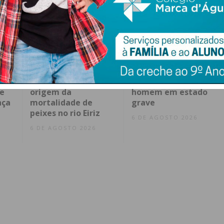
Avaria em coletor de
Incêndio consome
saneamento na
habitação e deixa
 e
origem da
homem em estado
nça
mortalidade de
grave
peixes no rio Eiriz
6 DE AGOSTO 2026
6 DE AGOSTO 2026