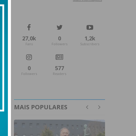
27,0k
0
1,2k
Fans
Followers
Subscribers
0
577
Followers
Readers
MAIS POPULARES