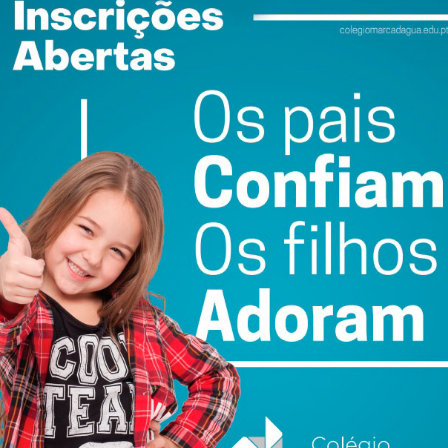
ail e obtenha de forma regular a informação
atualizada.
do com os
termos e condições