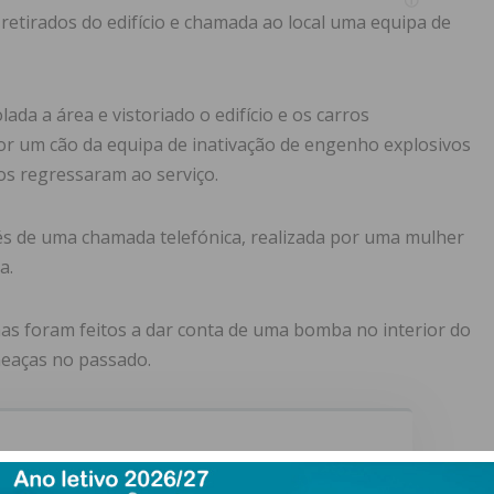
retirados do edifício e chamada ao local uma equipa de
lada a área e vistoriado o edifício e os carros
r um cão da equipa de inativação de engenho explosivos
ios regressaram ao serviço.
s de uma chamada telefónica, realizada por uma mulher
a.
as foram feitos a dar conta de uma bomba no interior do
meaças no passado.
ewsletter do Imediato