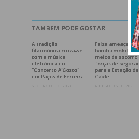
TAMBÉM PODE GOSTAR
A tradição
Falsa ameaça de
filarmónica cruza-se
bomba mobilizou
com a música
meios de socorro
eletrónica no
forças de segura
“Concerto A’Gosto”
para a Estação de
em Paços de Ferreira
Caíde
6 DE AGOSTO 2026
6 DE AGOSTO 2026