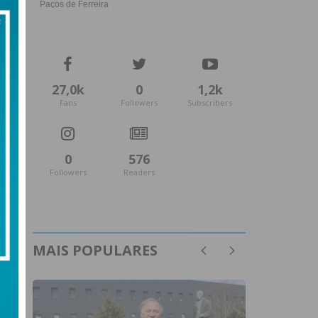
27,0k
0
1,2k
Fans
Followers
Subscribers
0
576
Followers
Readers
MAIS POPULARES