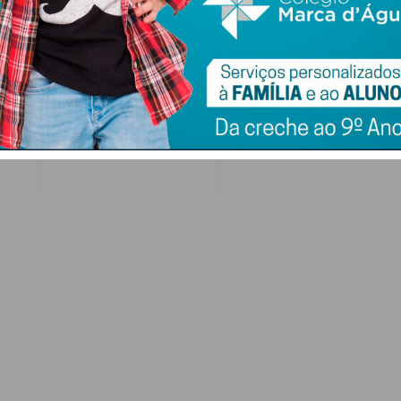
ol
Futsal: Pacense
Centenas de fiéis na
Leandro Cardoso
celebração de São
promovido à equipa
Domingos em
ara
principal do FC Porto
Ferreira
9 DE AGOSTO 2026
9 DE AGOSTO 2026