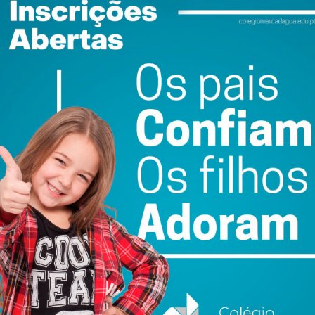
do com os
termos e condições