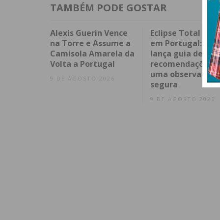
TAMBÉM PODE GOSTAR
Alexis Guerin Vence
Eclipse Total do S
na Torre e Assume a
em Portugal: DGS
Camisola Amarela da
lança guia de
Volta a Portugal
recomendações p
uma observação
9 DE AGOSTO 2026
segura
9 DE AGOSTO 2026