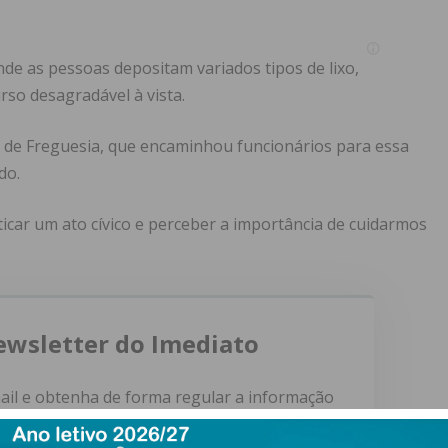
onde as pessoas depositam variados tipos de lixo,
so desagradável à vista.
ta de Freguesia, que encaminhou funcionários para essa
do.
icar um ato cívico e perceber a importância de cuidarmos
ewsletter do Imediato
ail e obtenha de forma regular a informação
atualizada.