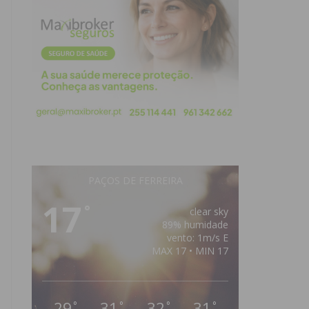
PAÇOS DE FERREIRA
17
°
clear sky
89% humidade
vento: 1m/s E
MAX 17 • MIN 17
29
31
32
31
°
°
°
°