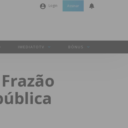
Login
Assinar
Nome de utilizador ou email
*
Senha
*
O
IMEDIATOTV
BÓNUS
Manter sessão
 Frazão
INICIAR SESSÃO
pública
Perdeu a sua senha?