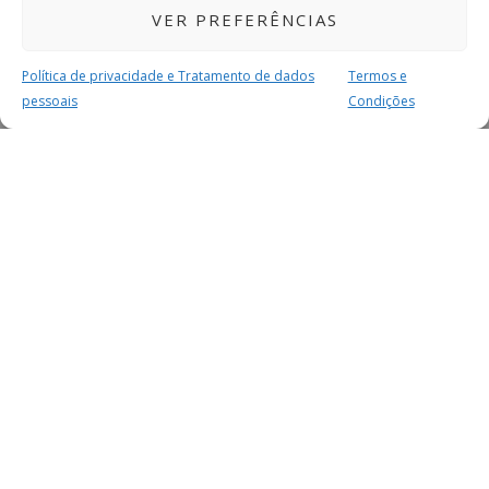
VER PREFERÊNCIAS
Política de privacidade e Tratamento de dados
Termos e
pessoais
Condições
MAIS PARA SI
FACEBOOK
TWITTER
YOUTUBE
INSTAGRAM
READERS
SERVIÇOS