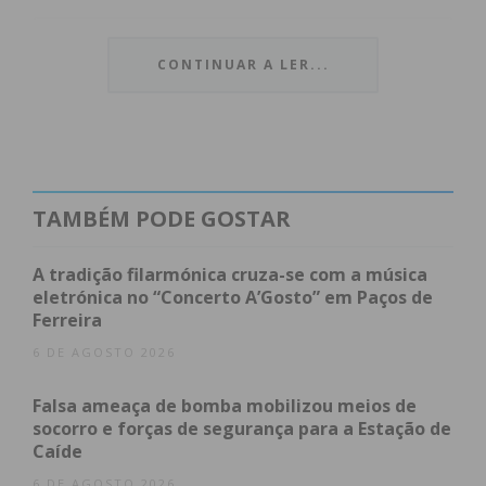
Índice
CONTINUAR A LER...
Paços de Ferreira aposta na empregabilidade e no
combate ao desperdício
Penafiel lidera ecossistema de “Cidades
Inteligentes” e acessibilidade
Panorama Distrital: Inovação da Saúde ao
Ambiente
TAMBÉM PODE GOSTAR
Tecnologia com impacto humano
Subscreva a newsletter do Imediato
A tradição filarmónica cruza-se com a música
eletrónica no “Concerto A’Gosto” em Paços de
Paços de Ferreira aposta na
Ferreira
empregabilidade e no combate
6 DE AGOSTO 2026
ao desperdício
Falsa ameaça de bomba mobilizou meios de
socorro e forças de segurança para a Estação de
Os alunos da Escola Secundária de Paços de
Caíde
Ferreira destacam-se pela apresentação de duas
6 DE AGOSTO 2026