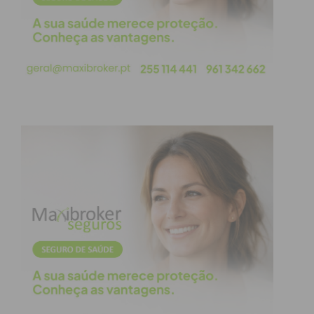
“Cidades Inteligentes” e
acessibilidade
A comitiva de Penafiel, representada pela Escola
Secundária Joaquim de Araújo (Guilhufe), leva a
concurso um conjunto robusto de cinco soluções
integradas sob o conceito de
Smart Cities
:
Smart Cane for the Blind with Map
Orientation:
Uma bengala inovadora com
navegação por GPS, focada na autonomia e
orientação de cidadãos invisuais.
Smart Bridge:
Um protótipo automatizado
para controlo eficiente de pontes elevatórias.
Smart Home:
Uma plataforma de gestão
integrada focada na segurança, poupança de
energia e conforto habitacional.