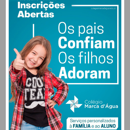
PAÇOS DE FERREIRA
30
°
scattered clouds
39% humidade
vento: 4m/s O
MAX 30 • MIN 28
30
27
28
29
°
°
°
°
SEX
SÁB
DOM
SEG
ALTERAR
FARMACIAS DE SERVIÇO EM PAÇOS DE