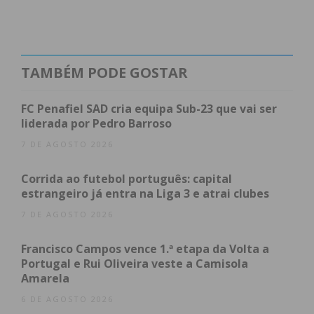
concurso”, neste caso a Português, e pela
“originalidade e qualidade dos trabalhos”.
Maria Clara Mesquita frequentou o Curso
TAMBÉM PODE GOSTAR
Científico-Humanístico de Ciências
Socioeconómicas, na Escola Secundária de Penafiel
FC Penafiel SAD cria equipa Sub-23 que vai ser
e, atualmente, está no primeiro ano do curso de
liderada por Pedro Barroso
Economia, na Faculdade de Economia do Porto.
7 DE AGOSTO 2026
Corrida ao futebol português: capital
estrangeiro já entra na Liga 3 e atrai clubes
Subscreva a newsletter do
7 DE AGOSTO 2026
Imediato
Francisco Campos vence 1.ª etapa da Volta a
Portugal e Rui Oliveira veste a Camisola
Assine nossa newsletter por e-mail e
Amarela
obtenha de forma regular a informação
6 DE AGOSTO 2026
atualizada.