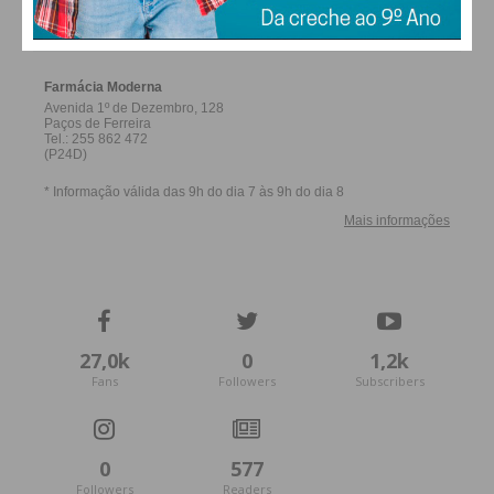
FERREIRA
27,0k
0
1,2k
Fans
Followers
Subscribers
0
577
Followers
Readers