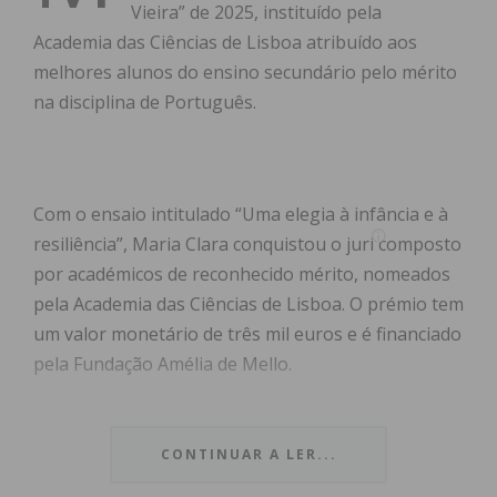
Vieira” de 2025, instituído pela
Academia das Ciências de Lisboa atribuído aos
melhores alunos do ensino secundário pelo mérito
na disciplina de Português.
Com o ensaio intitulado “Uma elegia à infância e à
resiliência”, Maria Clara conquistou o juri composto
por académicos de reconhecido mérito, nomeados
pela Academia das Ciências de Lisboa. O prémio tem
um valor monetário de três mil euros e é financiado
pela Fundação Amélia de Mello.
Segundo a Academia, os premiados foram
selecionados com base no seu “desempenho
CONTINUAR A LER...
académico, com destaque para as disciplinas a