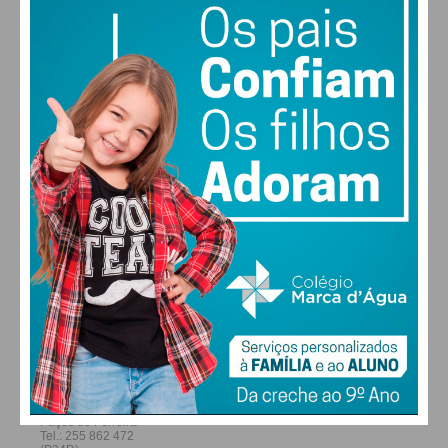
28
27
28
29
°
°
°
°
SÁB
DOM
SEG
TER
ALTERAR
FARMACIAS DE SERVIÇO EM PAÇOS DE
FERREIRA