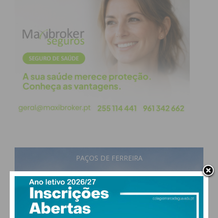
PAÇOS DE FERREIRA
17
°
scattered clouds
88% humidade
vento: 1m/s E
MAX 17 • MIN 17