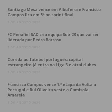
recebi o Fiat Punto na 3ª posição, e entreguei o
carro já na frente da corrida, e depois foi outro dos
Santiago Mesa vence em Albufeira e Francisco
meus colegas de equipa que cortou a linha de
Campos fica em 5º no sprint final
chegada e recebeu a bandeirada final. O carro
7 DE AGOSTO 2026
esteve fabuloso, foi só meter combustível, fazer as
FC Penafiel SAD cria equipa Sub-23 que vai ser
verificações habituais por precaução, trocar de
liderada por Pedro Barroso
piloto, e depois sempre a andar. Por isso estou
7 DE AGOSTO 2026
muito satisfeito, agradeço ao Cristiano Loureiro e
ao Paulo Alves o convite que me fizeram, dei o meu
Corrida ao futebol português: capital
melhor, e o resultado está à vista, e se tudo de
estrangeiro já entra na Liga 3 e atrai clubes
proporcionar, para o ano cá estarei de novo”,
7 DE AGOSTO 2026
conclui Alfredo Lopes.
Francisco Campos vence 1.ª etapa da Volta a
Portugal e Rui Oliveira veste a Camisola
Amarela
Subscreva a newsletter do
6 DE AGOSTO 2026
Imediato