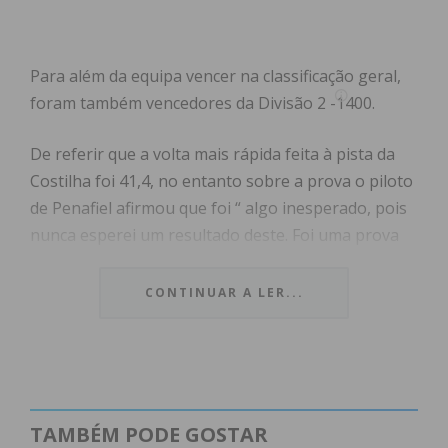
Para além da equipa vencer na classificação geral,
foram também vencedores da Divisão 2 -1400.
De referir que a volta mais rápida feita à pista da
Costilha foi 41,4, no entanto sobre a prova o piloto
de Penafiel afirmou que foi “ algo inesperado, pois
nunca esperei um resultado deste. Foi uma prova
muito divertida, muito gira. Na sessão de treinos
não fiz grandes tempos, pois não tínhamos os
CONTINUAR A LER...
pneus adequados. Depois na corrida, cada piloto
tinha de fazer dois turnos de condução, com uma
duração de 40 minutos. No meu caso recebi o Fiat
Punto na 5ª posição e entreguei ao meu colega na
3ª posição. Depois no segundo turno de condução
TAMBÉM PODE GOSTAR