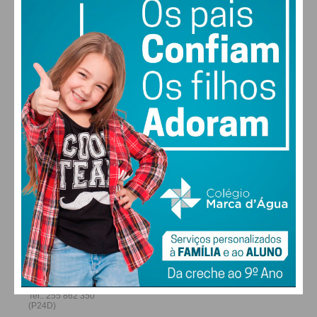
30
30
30
28
°
°
°
°
QUI
SEX
SÁB
DOM
ALTERAR
FARMACIAS DE SERVIÇO EM PAÇOS DE
FERREIRA