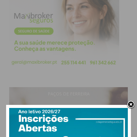
PAÇOS DE FERREIRA
12
°
clear sky
95% humidade
vento: 1m/s E
MAX 12 • MIN 12