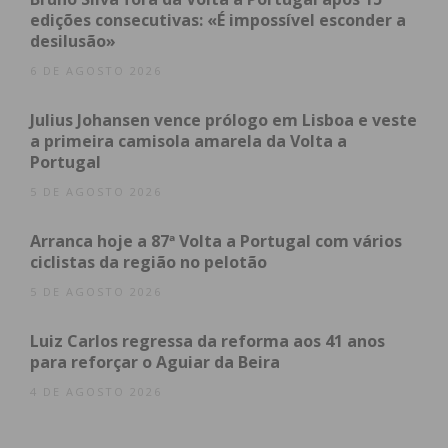
que ainda está a ser estudado, posso também já
edições consecutivas: «É impossível esconder a
desilusão»
dizer que em termos decorativos não vai haver
alterações, mas penso que só lá mais para finais de
6 DE AGOSTO 2026
Fevereiro próximo poderemos ter mais novidades,
Julius Johansen vence prólogo em Lisboa e veste
mas para já são estas aquelas que posso
a primeira camisola amarela da Volta a
confirmar”, conclui Alfredo Lopes.
Portugal
5 DE AGOSTO 2026
Arranca hoje a 87ª Volta a Portugal com vários
ciclistas da região no pelotão
Subscreva a newsletter do
5 DE AGOSTO 2026
Imediato
Luiz Carlos regressa da reforma aos 41 anos
para reforçar o Aguiar da Beira
Assine nossa newsletter por e-mail e
4 DE AGOSTO 2026
obtenha de forma regular a informação
atualizada.