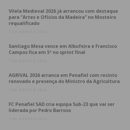
trabalhadores de uma habitação em obras nas
proximidades chegaram ao local e avistaram a
Vilela Medieval 2026 já arrancou com destaque
viatura dentro de água.
para “Artes e Ofícios da Madeira” no Mosteiro
requalificado
Ao que o Jornal IMEDIATO apurou, o proprietário
7 DE AGOSTO 2026
da habitação esteve no imóvel até perto da meia-
Santiago Mesa vence em Albufeira e Francisco
noite de segunda-feira sem se ter apercebido de
Campos fica em 5º no sprint final
qualquer situação anómala, o que leva as
7 DE AGOSTO 2026
autoridades a acreditar que o despiste tenha
ocorrido durante o período da madrugada.
AGRIVAL 2026 arranca em Penafiel com recinto
renovado e presença do Ministro da Agricultura
O acidente ocorreu numa rua térrea, utilizada
7 DE AGOSTO 2026
essencialmente por veículos agrícolas e moradores,
que estreita perto do local onde ocorreu o acidente.
FC Penafiel SAD cria equipa Sub-23 que vai ser
“Este caminho é mais para serviço de campo,
liderada por Pedro Barroso
tratores e de moradores e os jovens podem ter
7 DE AGOSTO 2026
tentado dar a volta quando se aperceberam que o