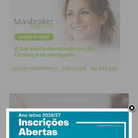
Paço de Sousa, que procederam à retirada da
viatura e dos corpos do seu interior. A GNR tomou
conta da ocorrência e o Núcleo de Investigação de
Crimes em Acidentes de Viação (NICAV) esteve a
realizar perícias no local para tentar reconstruir a
trajetória do veículo e entender o que terá
originado a perda de controlo da viatura.
Subscreva a newsletter do
Imediato
PAÇOS DE FERREIRA
Assine nossa newsletter por e-mail e
19
°
clear sky
obtenha de forma regular a informação
77% humidade
atualizada.
vento: 1m/s O
MAX 19 • MIN 19