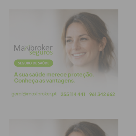
caminho era estreito e o carro ter capotado”,
referiu ao Jornal IMEDIATO Adelino Sousa,
presidente da Junta de Freguesia de Paço de Sousa.
O carro onde seguiam Álvaro Miranda e Laura
Coelho (ela residente em São Pedro da Cova,
Gondomar) despistou-se e capotou, ficando
totalmente submerso numa presa que é
alimentada por uma mina, que faz regadio aos
campos da zona. Segundo o autarca de freguesia,
trata-se de uma presa “com pouca profundidade” e
o carro terá caído de uma altura de cerca de “três
metros”.
Para o local do acidente foram mobilizados meios
da Viatura Médica de Emergência e Reanimação do
Vale do Sousa e dos Bombeiros Voluntários de