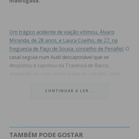
madrugada.
Um trágico acidente de viação vitimou, Álvaro
Miranda, de 28 anos, e Laura Coelho, de 27, na
freguesia de Paço de Sousa, concelho de Penafiel.
O
casal seguia num Audi descapotável que se
despistou e capotou na Travessa de Barco,
acabando por cair numa presa de regadio, onde
ficou completamente submerso.
CONTINUAR A LER...
O acidente ocorreu num caminho de terra batida,
habitualmente utilizado para acesso agrícola e por
moradores locais. Devido ao isolamento da zona,
não houve testemunhas e o alerta apenas foi dado
por volta das 9 horas da manhã, quando
TAMBÉM PODE GOSTAR