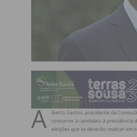
A
lberto Santos, presidente da Comissão
concorrer à candidato à presidência d
eleições que se deverão realizar em