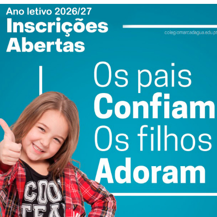
 ativar com urgência um plano que vise a mobilização das
das políticas que mobilizem as pessoas a votar no PSD”,
 forte, ouvida, presente e respeitada na sociedade civil e
ais débeis, das instituições e das empresas, para ajudar o
os difíceis que temos pela frente”.
tório e contas do ano transato e orçamento deste ano,
es concelhios do distrito do Porto, enunciou o que
o para o futuro do partido no distrito, nomeadamente
s próximas eleições autárquicas”.
 ativar com urgência um plano que vise a mobilização das
das políticas que mobilizem as pessoas a votar no PSD”,
 forte, ouvida, presente e respeitada na sociedade civil e
ais débeis, das instituições e das empresas, para ajudar o
os difíceis que temos pela frente”.