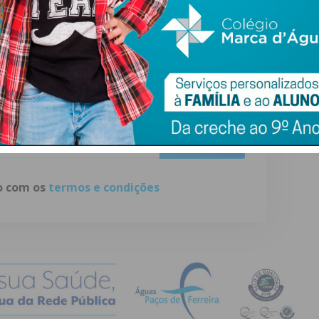
ewsletter do Imediato
ail e obtenha de forma regular a informação
atualizada.
do com os
termos e condições