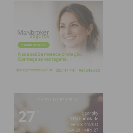
PAÇOS DE FERREIRA
27
°
clear sky
51% humidade
vento: 4m/s O
MAX 28 • MIN 27