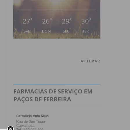
27
26
29
30
°
°
°
°
SÁB
DOM
SEG
TER
ALTERAR
FARMACIAS DE SERVIÇO EM
PAÇOS DE FERREIRA