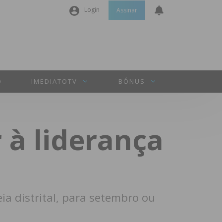
Login
Assinar
Nome de utilizador ou email
*
Senha
*
O
IMEDIATOTV
BÓNUS
Manter sessão
 à liderança
INICIAR SESSÃO
Perdeu a sua senha?
a distrital, para setembro ou