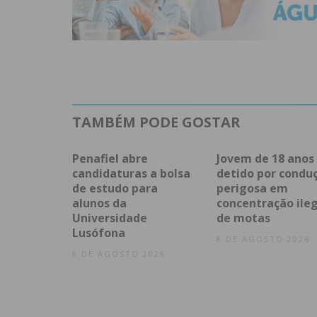
TAMBÉM PODE GOSTAR
Penafiel abre
Jovem de 18 anos
candidaturas a bolsa
detido por condu
de estudo para
perigosa em
alunos da
concentração ileg
Universidade
de motas
Lusófona
8 DE AGOSTO 2026
8 DE AGOSTO 2026