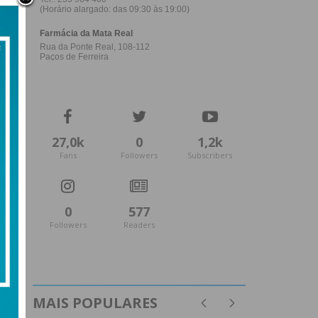
27,0k
0
1,2k
Fans
Followers
Subscribers
0
577
Followers
Readers
MAIS POPULARES