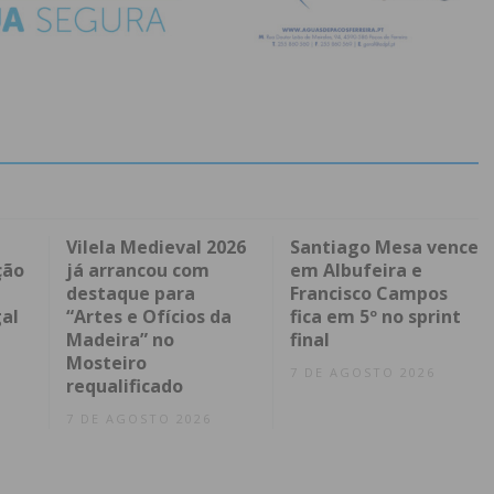
Vilela Medieval 2026
Santiago Mesa vence
ção
já arrancou com
em Albufeira e
destaque para
Francisco Campos
al
“Artes e Ofícios da
fica em 5º no sprint
Madeira” no
final
Mosteiro
7 DE AGOSTO 2026
requalificado
7 DE AGOSTO 2026