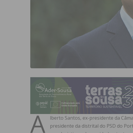
A
lberto Santos, ex-presidente da Câma
presidente da distrital do PSD do P