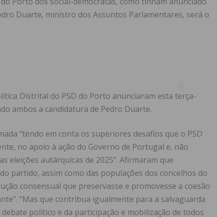
a do Porto dos social-democratas, como tinham anunciado
dro Duarte, ministro dos Assuntos Parlamentares, será o
ítica Distrital do PSD do Porto anunciaram esta terça-
ando ambos a candidatura de Pedro Duarte.
omada “tendo em conta os superiores desafios que o PSD
te, no apoio à ação do Governo de Portugal e, não
s eleições autárquicas de 2025”. Afirmaram que
 do partido, assim como das populações dos concelhos do
solução consensual que preservasse e promovesse a coesão
vante”. “Mas que contribua igualmente para a salvaguarda
debate político e da participação e mobilização de todos