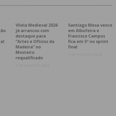
Vilela Medieval 2026
Santiago Mesa vence
ção
já arrancou com
em Albufeira e
destaque para
Francisco Campos
al
“Artes e Ofícios da
fica em 5º no sprint
Madeira” no
final
Mosteiro
7 DE AGOSTO 2026
requalificado
7 DE AGOSTO 2026