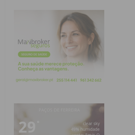
PAÇOS DE FERREIRA
29
°
clear sky
49% humidade
vento: 5m/s O