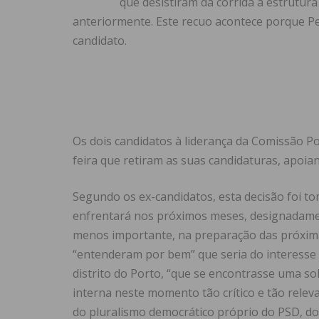
que desistiram da corrida à estrutur
anteriormente. Este recuo acontece porque Pe
candidato.
Os dois candidatos à liderança da Comissão Pol
feira que retiram as suas candidaturas, apoi
Segundo os ex-candidatos, esta decisão foi t
enfrentará nos próximos meses, designadamen
menos importante, na preparação das próxima
“entenderam por bem” que seria do interesse
distrito do Porto, “que se encontrasse uma 
interna neste momento tão crítico e tão rele
do pluralismo democrático próprio do PSD, do 