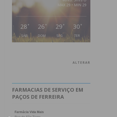
MAX 29 • MIN 29
28
26
29
30
°
°
°
°
SÁB
DOM
SEG
TER
ALTERAR
FARMACIAS DE SERVIÇO EM
PAÇOS DE FERREIRA