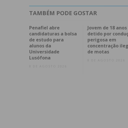
TAMBÉM PODE GOSTAR
Penafiel abre
Jovem de 18 anos
candidaturas a bolsa
detido por condu
de estudo para
perigosa em
alunos da
concentração ileg
Universidade
de motas
Lusófona
8 DE AGOSTO 2026
8 DE AGOSTO 2026