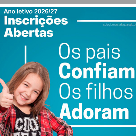
rgio Humberto, manifestam o seu apoio na candidatura
ce garantias de que promoverá o referido consenso,
ivos das candidaturas que estavam já em fase de
rfil político e o compromisso de abertura para as
dos, por parte do Dr. Pedro Duarte, são uma mais-valia
s políticos nos próximos dois anos”, concluem.
l do PSD do Porto ocorrem dia 6 de setembro, no mesmo dia
liderança do PSD.
ewsletter do Imediato
ail e obtenha de forma regular a informação