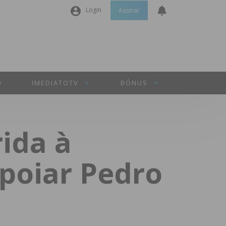
Login
Assinar
Nome de utilizador ou email
*
Senha
*
O
IMEDIATOTV
BÓNUS
Manter sessão
rida à
INICIAR SESSÃO
apoiar Pedro
Perdeu a sua senha?