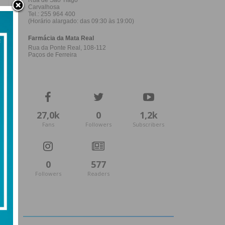
27,0k
0
1,2k
Fans
Followers
Subscribers
0
577
Followers
Readers