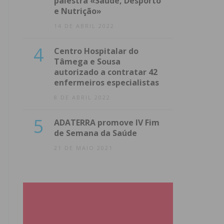
palestra «Saúde, Desporto
e Nutrição»
14 DE ABRIL 2022
4
Centro Hospitalar do
Tâmega e Sousa
autorizado a contratar 42
enfermeiros especialistas
8 DE ABRIL 2022
5
ADATERRA promove IV Fim
de Semana da Saúde
21 DE MAIO 2021