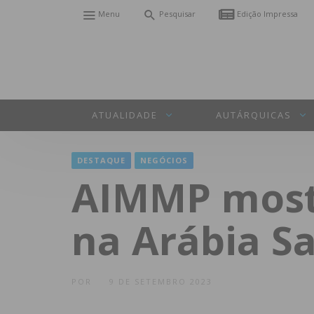
Menu
Pesquisar
Edição Impressa
ATUALIDADE
AUTÁRQUICAS
DESTAQUE
NEGÓCIOS
AIMMP mostr
na Arábia S
POR
9 DE SETEMBRO 2023