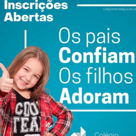
embro, Tiago Sousa, Diretor Criativo e Fundador da NAUU
“The Use of Social Media in Design”. Já no dia 12 de
da MainGuilty, promoverá a palestra “The Power of
n”, ambos decorrem no Riyadh Front Exhibition &
er Wood & Furniture, um projeto de internacionalização
 e Mobiliário, e que apoia empresas portuguesas
ias de internacionalização para novos mercados em
a já apoiou mais de 400 empresas, através de 140 ações,
50%, tendo contribuído para o crescimento das
ngiram o máximo histórico de mais de 3 mil milhões de