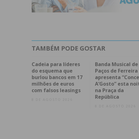
TAMBÉM PODE GOSTAR
Cadeia para líderes
Banda Musical de
do esquema que
Paços de Ferreira
burlou bancos em 17
apresenta “Conce
milhões de euros
A’Gosto” esta noi
com falsos leasings
na Praça da
República
8 DE AGOSTO 2026
8 DE AGOSTO 2026