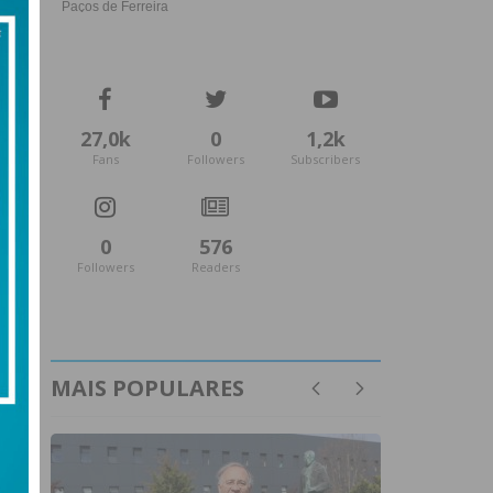
27,0k
0
1,2k
Fans
Followers
Subscribers
0
576
Followers
Readers
MAIS POPULARES