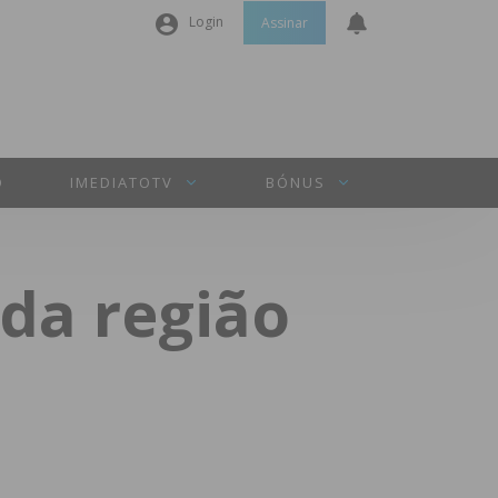
Login
Assinar
Nome de utilizador ou email
*
Senha
*
O
IMEDIATOTV
BÓNUS
Manter sessão
da região
INICIAR SESSÃO
Perdeu a sua senha?