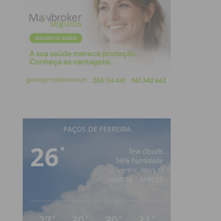
PAÇOS DE FERREIRA
26
°
few clouds
58% humidade
vento: 4m/s O
MAX 26 • MIN 25
27
30
30
31
°
°
°
°