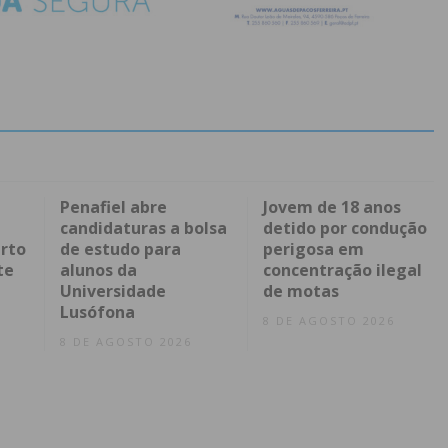
Penafiel abre
Jovem de 18 anos
candidaturas a bolsa
detido por condução
rto
de estudo para
perigosa em
te
alunos da
concentração ilegal
Universidade
de motas
Lusófona
8 DE AGOSTO 2026
8 DE AGOSTO 2026