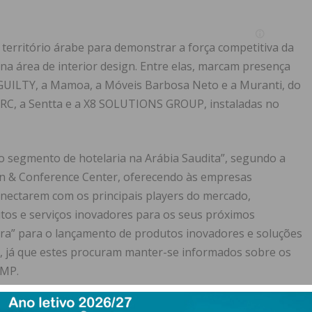
território árabe para demonstrar a força competitiva da
 na área de interior design. Entre elas, marcam presença
GUILTY, a Mamoa, a Móveis Barbosa Neto e a Muranti, do
ARC, a Sentta e a X8 SOLUTIONS GROUP, instaladas no
 o segmento de hotelaria na Arábia Saudita”, segundo a
ion & Conference Center, oferecendo às empresas
nectarem com os principais players do mercado,
tos e serviços inovadores para os seus próximos
tra” para o lançamento de produtos inovadores e soluções
r, já que estes procuram manter-se informados sobre os
MMP.
rticipar nas “Wood (Design) Talks”, promovidas pela