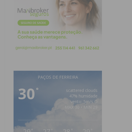
PAÇOS DE FERREIRA
30
°
scattered clouds
47% humidade
vento: 5m/s O
MAX 30 • MIN 29
29
27
28
29
°
°
°
°