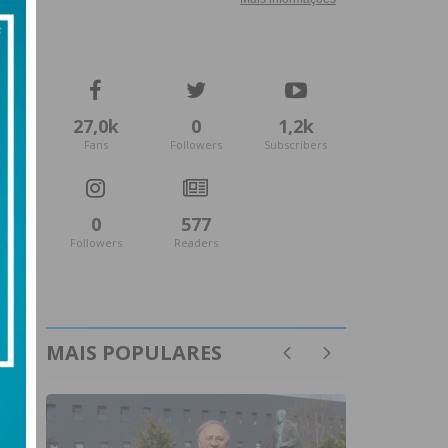
27,0k
0
1,2k
Fans
Followers
Subscribers
0
577
Followers
Readers
MAIS POPULARES