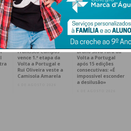
l
Francisco Campos
Bruno Silva fora da
l
vence 1.ª etapa da
Volta a Portugal
tra
Volta a Portugal e
após 15 edições
Rui Oliveira veste a
consecutivas: «É
Camisola Amarela
impossível esconder
a desilusão»
6 DE AGOSTO 2026
6 DE AGOSTO 2026