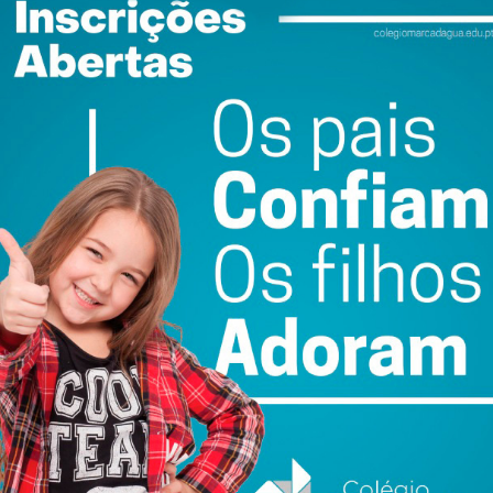
ewsletter do Imediato
ail e obtenha de forma regular a informação
atualizada.
do com os
termos e condições