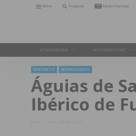
Menu
Pesquisar
Edição Impressa
ATUALIDADE
AUTÁRQUICAS
DESPORTO
MODALIDADES
Águias de S
Ibérico de F
POR
3 DE JULHO 2023