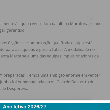
ualmente à equipa vencedora da última Maratona, sendo
gar garantido.
es aos órgãos de comunicação que “toda equipa está
o para as equipas e para o futsal. A modalidade no
 Santa Marta seja uma das equipas impulsionadoras da
 bem preparadas. Temos uma ambição enorme em vencer
e junho foi homenageada na VII Gala de Desporto do
ade Desportiva.