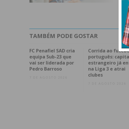
TAMBÉM PODE GOSTAR
FC Penafiel SAD cria
Corrida ao futebo
equipa Sub-23 que
português: capita
vai ser liderada por
estrangeiro já en
Pedro Barroso
na Liga 3 e atrai
clubes
7 DE AGOSTO 2026
7 DE AGOSTO 2026