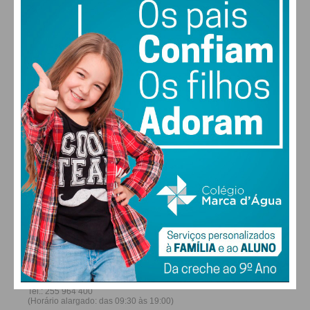
29
27
28
30
°
°
°
°
SÁB
DOM
SEG
TER
ALTERAR
FARMACIAS DE SERVIÇO EM PAÇOS DE
FERREIRA