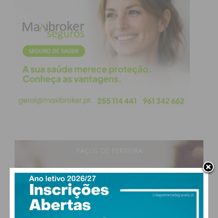
PAÇOS DE FERREIRA
29
°
clear sky
52% humidade
vento: 5m/s OSO
MAX 29 • MIN 28