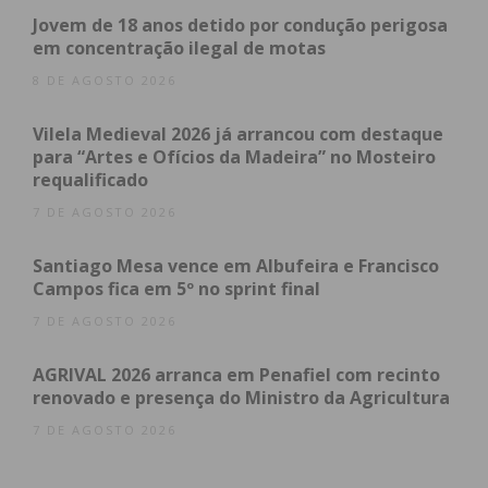
Futsal Feminino.
Jovem de 18 anos detido por condução perigosa
em concentração ilegal de motas
8 DE AGOSTO 2026
Subscreva a newsletter do
Vilela Medieval 2026 já arrancou com destaque
Imediato
para “Artes e Ofícios da Madeira” no Mosteiro
requalificado
Assine nossa newsletter por e-mail e
7 DE AGOSTO 2026
obtenha de forma regular a informação
atualizada.
Santiago Mesa vence em Albufeira e Francisco
Campos fica em 5º no sprint final
7 DE AGOSTO 2026
AGRIVAL 2026 arranca em Penafiel com recinto
renovado e presença do Ministro da Agricultura
Eu li e concordo com os
termos e
7 DE AGOSTO 2026
condições