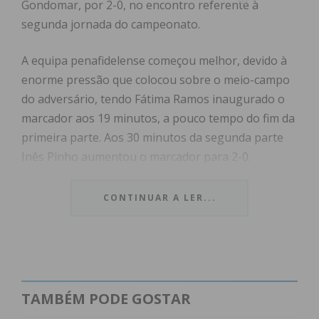
Gondomar, por 2-0, no encontro referente à
segunda jornada do campeonato.
A equipa penafidelense começou melhor, devido à
enorme pressão que colocou sobre o meio-campo
do adversário, tendo Fátima Ramos inaugurado o
marcador aos 19 minutos, a pouco tempo do fim da
primeira parte. Aos 30 minutos da segunda parte
Inês Pinho aumentou o marcador para 2-0.
Com este triunfo, o Santa Marta assegura o 2.º
CONTINUAR A LER...
lugar na tabela classificativa, com 6 pontos.
As Águias de Santa Marta voltam a entrar em
campo no próximo sábado, 5 de outubro, às 17
horas, no Pavilhão Fidelidade – LUZ, para defrontar
TAMBÉM PODE GOSTAR
o S.L Benfica, o jogo da 3.ª jornada da Liga Placard