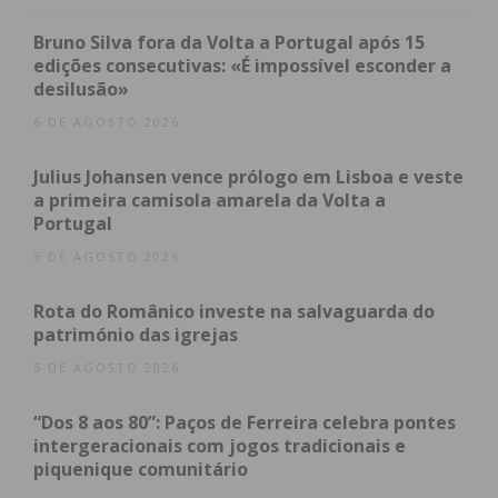
Taça de Portugal, no Pavilhão Desportos Vila de
Conde, diante GD Arvore da segunda divisão.
Bruno Silva fora da Volta a Portugal após 15
edições consecutivas: «É impossível esconder a
desilusão»
6 DE AGOSTO 2026
Subscreva a newsletter do
Imediato
Julius Johansen vence prólogo em Lisboa e veste
a primeira camisola amarela da Volta a
Portugal
Assine nossa newsletter por e-mail e
5 DE AGOSTO 2026
obtenha de forma regular a informação
atualizada.
Rota do Românico investe na salvaguarda do
património das igrejas
5 DE AGOSTO 2026
“Dos 8 aos 80”: Paços de Ferreira celebra pontes
Eu li e concordo com os
termos e
intergeracionais com jogos tradicionais e
condições
piquenique comunitário