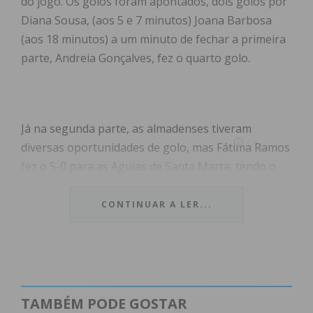
do jogo. Os golos foram apontados, dois golos por
Diana Sousa, (aos 5 e 7 minutos) Joana Barbosa
(aos 18 minutos) a um minuto de fechar a primeira
parte, Andreia Gonçalves, fez o quarto golo.
Já na segunda parte, as almadenses tiveram
diversas oportunidades de golo, mas Fátima Ramos
fez o 5-0 para as Aguias de Santa Marta, tendo o
Feijó reduzido o marcador com golo de Cláudia
Pereira (aos 33 minutos) e de Carolina Liliu, (aos 35
CONTINUAR A LER...
minutos), terminando a partida em 5-2.
As penafidelenses somam 20 pontos e sobem ao
terceiro lugar. Na próxima jornada, domingo dia 22
de dezembro, às 20:30 horas, tem eliminatória da
TAMBÉM PODE GOSTAR