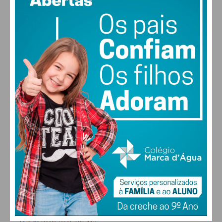
vento: 1m/s E
MAX 19 • MIN 19
30
30
29
28
°
°
°
°
QUI
SEX
SÁB
DOM
ALTERAR
FARMACIAS DE SERVIÇO EM PAÇOS DE
FERREIRA