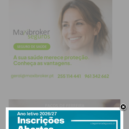
PAÇOS DE FERREIRA
19
°
clear sky
86% humidade