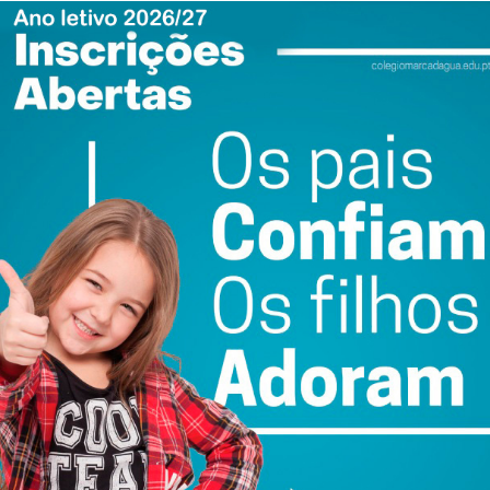
erto à comunidade
contar com um vasto leque de iniciativas que refletem a
ão. O programa inclui:
balhos desenvolvidos pelos alunos de diferentes ciclos;
momentos recreativos e atuações musicais protagonizadas
ivas abertas à participação dos estudantes;
a que, este ano, se irão prolongar excecionalmente até
m momento central de celebração e
s que, diariamente, contribuem para