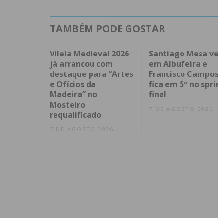
TAMBÉM PODE GOSTAR
Vilela Medieval 2026
Santiago Mesa v
já arrancou com
em Albufeira e
destaque para “Artes
Francisco Campo
e Ofícios da
fica em 5º no spri
Madeira” no
final
Mosteiro
7 DE AGOSTO 2026
requalificado
7 DE AGOSTO 2026