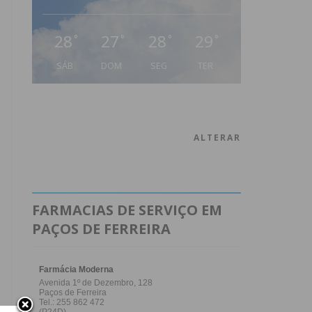
28
27
28
29
°
°
°
°
SÁB
DOM
SEG
TER
ALTERAR
FARMACIAS DE SERVIÇO EM
PAÇOS DE FERREIRA