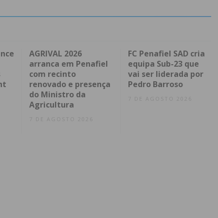
ence
AGRIVAL 2026
FC Penafiel SAD cria
arranca em Penafiel
equipa Sub-23 que
s
com recinto
vai ser liderada por
nt
renovado e presença
Pedro Barroso
do Ministro da
7 DE AGOSTO 2026
Agricultura
7 DE AGOSTO 2026