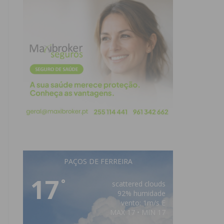
PAÇOS DE FERREIRA
17
°
scattered clouds
92% humidade
vento: 1m/s E
MAX 17 • MIN 17