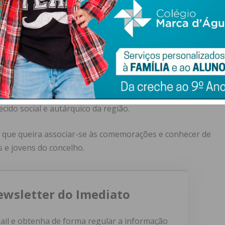
rupamento”, realça a organização.
niciativa
com o envolvimento ativo e a colaboração direta da
Penafiel e da Câmara Municipal de Penafiel. De acordo com
do fundamental para a concretização e o sucesso logístico
ecido social e autárquico da região.
al que queira associar-se às comemorações e conhecer de
s e jovens do concelho.
ewsletter do Imediato
ail e obtenha de forma regular a informação