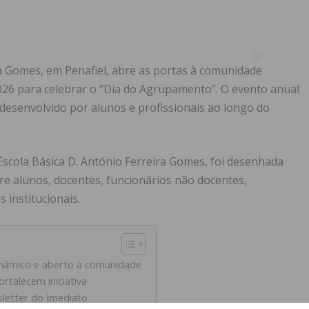
a Gomes, em Penafiel, abre as portas à comunidade
2026 para celebrar o “Dia do Agrupamento”. O evento anual
ho desenvolvido por alunos e profissionais ao longo do
 Escola Básica D. António Ferreira Gomes, foi desenhada
re alunos, docentes, funcionários não docentes,
 institucionais.
nâmico e aberto à comunidade
fortalecem iniciativa
letter do Imediato