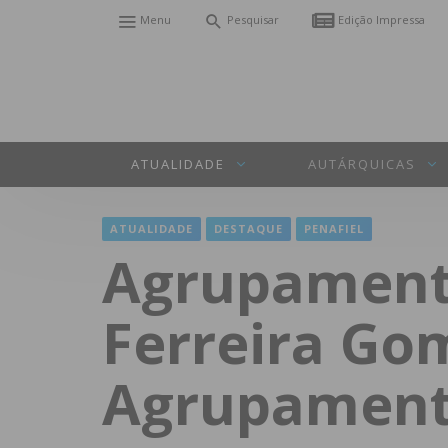
Menu
Pesquisar
Edição Impressa
ATUALIDADE
AUTÁRQUICAS
ATUALIDADE
DESTAQUE
PENAFIEL
Agrupamento
Ferreira Go
Agrupament