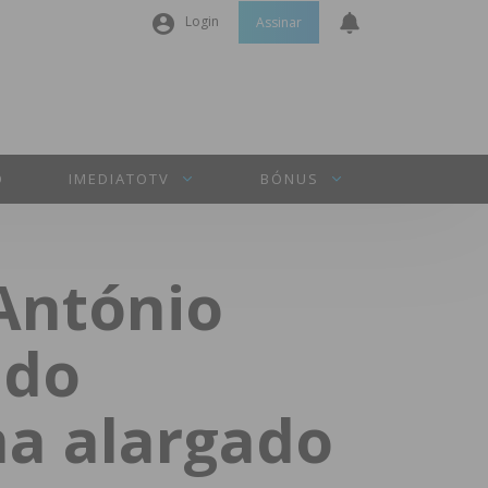
Login
Assinar
Nome de utilizador ou email
*
Senha
*
O
IMEDIATOTV
BÓNUS
Manter sessão
António
INICIAR SESSÃO
 do
Perdeu a sua senha?
a alargado