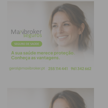
Direito. Sobretudo, nos tempos em que vivemos,
em que nunca se viu uma tão grande clivagem de
posições radicalizadas à esquerda e à direita.
Os radicalismos, venham donde vierem, acabam
quase sempre em guerra, perseguições e ameaças
ao nosso valor coletivo e civilizacional maior: a
liberdade.
É por isso que, para os democratas, é tão
importante participar nas eleições europeias. Do
mesmo modo de que beneficiamos hoje das
políticas inclusivas da União (ainda que
imperfeitas), no dia em que, na Europa, voltarem a
mandar os radicalismos, todos sofreremos dos
males que eles – em Bruxelas e Estrasburgo –
decidirem sobre as nossas vidas.