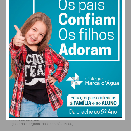
Eu li e concordo com os
termos e
22
26
28
30
°
°
°
°
condições
SÁB
DOM
SEG
TER
ALTERAR
FARMACIAS DE SERVIÇO EM PAÇOS DE
FERREIRA