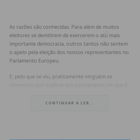
As razões são conhecidas. Para além de muitos
eleitores se demitirem de exercerem o ato mais
importante democracia, outros tantos não sentem
o apelo pela eleição dos nossos representantes no
Parlamento Europeu.
E, pelo que se viu, praticamente ninguém se
interessou por explicar aos portugueses em que é
que os eurodeputados interferem na nossa vida
pessoal e coletiva. Para já não falar que o resultado
CONTINUAR A LER...
de uma eleição para o Parlamento Europeu pode
abalar os fundamentos de um regime e pôr em
causa a continuidade de um Presidente da
República ou de um Governo, como está a