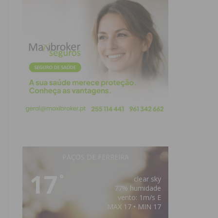
PAÇOS DE FERREIRA
17
°
clear sky
77% humidade
vento: 1m/s E
MAX 17 • MIN 17