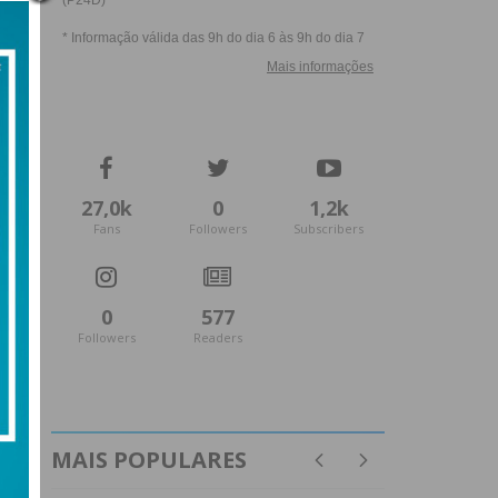
27,0k
0
1,2k
Fans
Followers
Subscribers
0
577
Followers
Readers
MAIS POPULARES