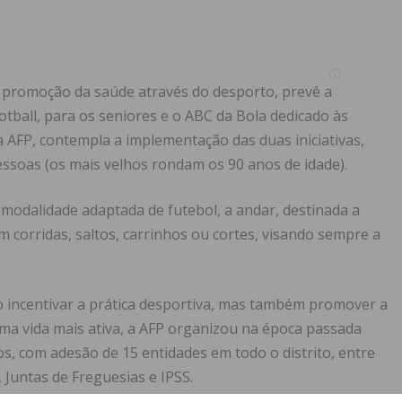
a promoção da saúde através do desporto, prevê a
tball, para os seniores e o ABC da Bola dedicado às
a AFP, contempla a implementação das duas iniciativas,
essoas (os mais velhos rondam os 90 anos de idade).
 modalidade adaptada de futebol, a andar, destinada a
m corridas, saltos, carrinhos ou cortes, visando sempre a
o incentivar a prática desportiva, mas também promover a
uma vida mais ativa, a AFP organizou na época passada
os, com adesão de 15 entidades em todo o distrito, entre
 Juntas de Freguesias e IPSS.