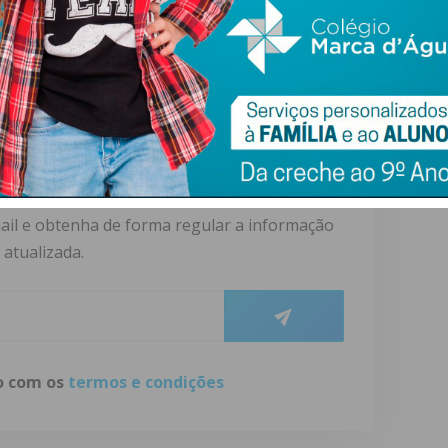
erferir positivamente na vida de milhares de pessoas. Mais
ó física, mas também emociona”, concluiu.
ewsletter do Imediato
ail e obtenha de forma regular a informação
atualizada.
do com os
termos e condições