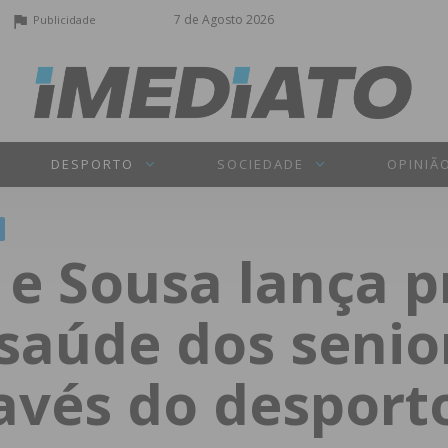
7 de Agosto 2026
Publicidade
DESPORTO
SOCIEDADE
OPINIÃ
e Sousa lança p
saúde dos senio
ravés do desport