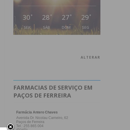
30
28
27
29
°
°
°
°
SEX
SÁB
DOM
SEG
ALTERAR
FARMACIAS DE SERVIÇO EM
PAÇOS DE FERREIRA