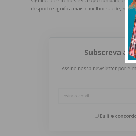
significa que iremos ter a oportunidade de int
desporto significa mais e melhor saúde, não s
Subscreva a n
Assine nossa newsletter por e-m
Eu li e concor