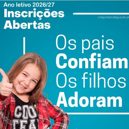
Associação de Futebol do Porto, tem como objetivo
 fundamentais, usando a bola como ferramenta educativa
, desde a Educação Pré-Escolar até ao 1º Ciclo do Ensino
000 crianças do distrito do Porto, com 19 agrupamentos
Para este novo ano letivo, a intenção é duplicar estes
ipar as Escolas Básicas de Cabeça Santa e Boelhe com
ntacto com a prática lúdico-desportiva.
Administração da ULSTS, deu nota de que esta parceria
ação de vontades entre duas instituições que querem falar
ratando-se de uma iniciativa “diferenciadora” porque
r para o que podemos fazer para mitigar problemas
o significa falar menos em doenças no futuro”.
to, este protocolo é mais “um grande passo”. “Este
ndo a procurar por toda a nossa área de jurisdição,