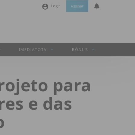
Login
Assinar
Nome de utilizador ou email
*
Senha
*
O
IMEDIATOTV
BÓNUS
Manter sessão
rojeto para
INICIAR SESSÃO
res e das
Perdeu a sua senha?
o