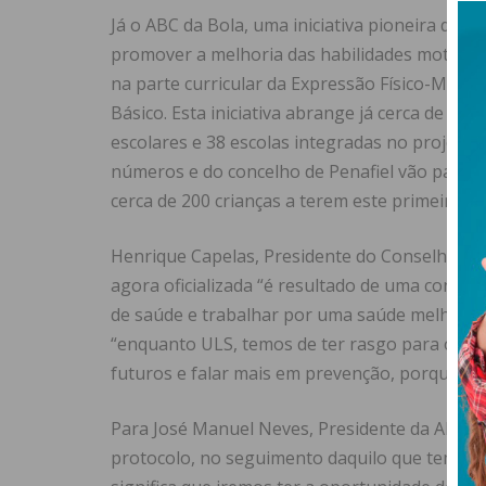
Já o ABC da Bola, uma iniciativa pioneira da 
promover a melhoria das habilidades motoras
na parte curricular da Expressão Físico-Motora
Básico. Esta iniciativa abrange já cerca de 4.
escolares e 38 escolas integradas no projeto. 
números e do concelho de Penafiel vão partic
cerca de 200 crianças a terem este primeiro co
Henrique Capelas, Presidente do Conselho de 
agora oficializada “é resultado de uma conjug
de saúde e trabalhar por uma saúde melhor”, t
“enquanto ULS, temos de ter rasgo para olha
futuros e falar mais em prevenção, porque iss
Para José Manuel Neves, Presidente da AF Por
protocolo, no seguimento daquilo que temos vi