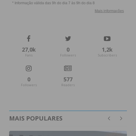
Eu li e concordo com os
termos e
condições
27,0k
0
1,2k
Fans
Followers
Subscribers
0
577
Followers
Readers
MAIS POPULARES