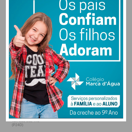
28
27
28
30
°
°
°
°
SÁB
DOM
SEG
TER
ALTERAR
Subscreva a newsletter do
Imediato
FARMACIAS DE SERVIÇO EM PAÇOS DE
Assine nossa newsletter por e-mail e
FERREIRA
obtenha de forma regular a informação
atualizada.