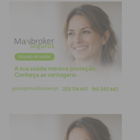
Furniture Industry in the era of circular economy)
arrancou em 2020 e terminará este ano. Conta com
nove organizações de sete países Europeus (Países
Baixos, Polónia, Grécia, Itália, Eslovénia, Espanha e
Portugal). Em Portugal, a organização responsável
pelo projeto e pelo evento é a Virtual Campus, uma
empresa de desenvolvimento, formação e
consultoria nas áreas de Tecnologia de
Aprendizagem Avançada e Jogos Sérios, sediada no
Porto, que tem mais de 10 anos de experiência na
gestão e participação em projetos financiados pela
UE.
O objetivo do projeto INFURI é difundir modelos de
negócios circulares inovadores e sustentáveis na
indústria do mobiliário, com foco nas PMEs, e dotar