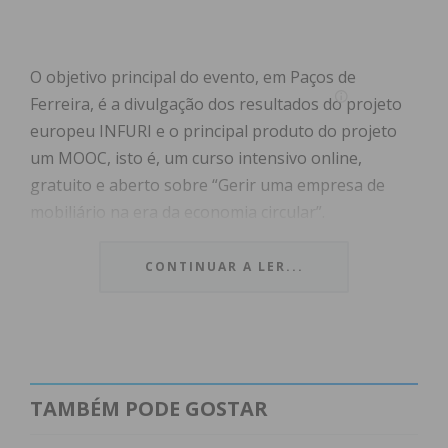
O objetivo principal do evento, em Paços de
Ferreira, é a divulgação dos resultados do projeto
europeu INFURI e o principal produto do projeto
um MOOC, isto é, um curso intensivo online,
gratuito e aberto sobre “Gerir uma empresa de
mobiliário na era da economia circular”.
O evento vai contar com a participação de oradores
CONTINUAR A LER...
da Virtual Campus, bem como oradores
especialistas em “Economia Circular” com foco no
setor mobiliário, em Portugal, e ainda com
organizações internacionais envolvidas no projeto
europeu INFURI. Alguns dos convidados incluem as
TAMBÉM PODE GOSTAR
empresas mais emblemáticas do setor do