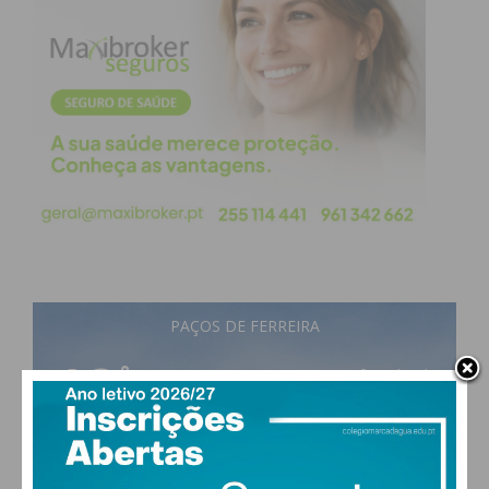
os trabalhadores do setor com competências
relevantes relacionadas com a circularidade,
promovendo assim sinergias e a cooperação entre
empresas, universidades, centros de investigação e
outras partes interessadas relevantes que operam
no setor do mobiliário.
PAÇOS DE FERREIRA
18
°
few clouds
88% humidade
vento: 1m/s ESE
MAX 18 • MIN 18