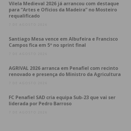
mobiliário, localizadas na “Capital do Móvel”.
Vilela Medieval 2026 já arrancou com destaque
para “Artes e Ofícios da Madeira” no Mosteiro
requalificado
O evento destina-se principalmente às PMEs
europeias do setor do mobiliário e do público
7 DE AGOSTO 2026
estratégico no campo mobiliário e circularidade. No
Santiago Mesa vence em Albufeira e Francisco
entanto, é um evento aberto e gratuito a toda a
Campos fica em 5º no sprint final
comunidade em geral.
7 DE AGOSTO 2026
AGRIVAL 2026 arranca em Penafiel com recinto
renovado e presença do Ministro da Agricultura
Índice
7 DE AGOSTO 2026
Projeto INFURI
FC Penafiel SAD cria equipa Sub-23 que vai ser
Subscreva a newsletter do Imediato
liderada por Pedro Barroso
Projeto INFURI
7 DE AGOSTO 2026
O projeto europeu INFURI (Innovation in the