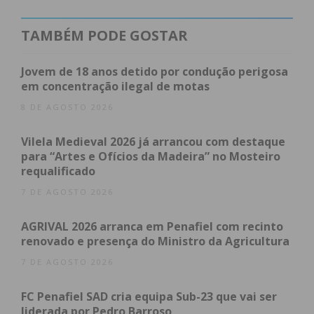
no edifício da AEPF e, numa primeira fase, serão
para autoconsumo. “Mais tarde, com a angariação
TAMBÉM PODE GOSTAR
de novos membros, será possível partilhar a
energia produzida com a comunidade”, informo a
Jovem de 18 anos detido por condução perigosa
Associação Empresarial.
em concentração ilegal de motas
8 DE AGOSTO 2026
Energia solar, barata e produzida localmente
Vilela Medieval 2026 já arrancou com destaque
para “Artes e Ofícios da Madeira” no Mosteiro
Estas comunidades têm como principal objetivo a
requalificado
produção de energia local, limpa e descarbonizada,
7 DE AGOSTO 2026
através da instalação de centrais de produção de
energia fotovoltaica e integrando diversos
AGRIVAL 2026 arranca em Penafiel com recinto
membros, como entidades locais, empresas, juntas
renovado e presença do Ministro da Agricultura
de freguesia, IPSS, municípios, coletividades e
7 DE AGOSTO 2026
cidadãos, incluindo famílias economicamente
vulneráveis, que usufruem de energia mais barata.
FC Penafiel SAD cria equipa Sub-23 que vai ser
liderada por Pedro Barroso