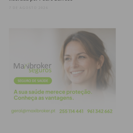
Permitem uma redução dos custos energéticos na
7 DE AGOSTO 2026
ordem dos 30%, assim como da pegada ecológica
das comunidades. Permitem ainda a promoção da
partilha de recursos entre os membros da
comunidade, uma maior eficiência das fontes
energéticas e a melhoria da qualidade de vida e o
combate à pobreza energética.
Subscreva a newsletter do
Imediato
Assine nossa newsletter por e-mail e
obtenha de forma regular a informação
atualizada.