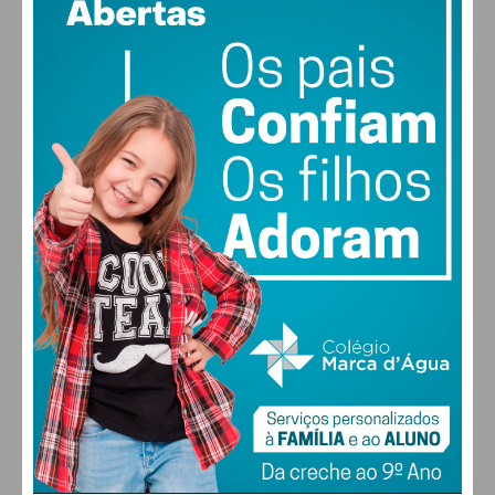
68% humidade
vento: 0m/s SSE
MAX 24 • MIN 24
28
27
28
30
°
°
°
°
SÁB
DOM
SEG
TER
ALTERAR
FARMACIAS DE SERVIÇO EM PAÇOS DE
FERREIRA