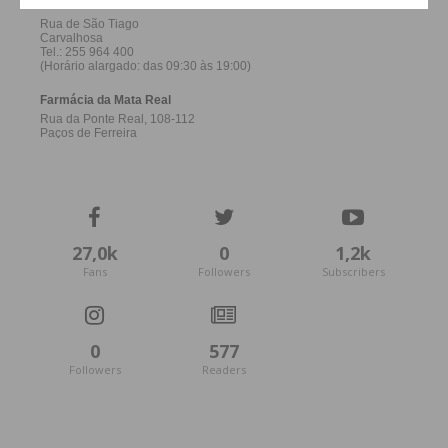
27,0k
0
1,2k
Fans
Followers
Subscribers
0
577
Followers
Readers