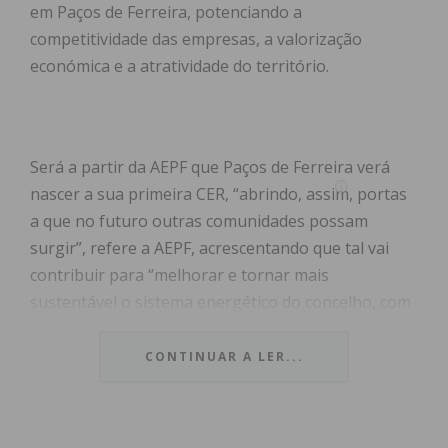
em Paços de Ferreira, potenciando a
competitividade das empresas, a valorização
económica e a atratividade do território.
Será a partir da AEPF que Paços de Ferreira verá
nascer a sua primeira CER, “abrindo, assim, portas
a que no futuro outras comunidades possam
surgir”, refere a AEPF, acrescentando que tal vai
contribuir para “melhorar e tornar mais
sustentável o sistema energético do concelho, com
soluções de produção e gestão de energia, a partir
de fontes renováveis (nomeadamente, energia
CONTINUAR A LER...
solar)”.
Os painéis fotovoltaicos já estão a ser instalados