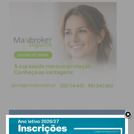
Eu li e concordo com os
termos e
condições
PAÇOS DE FERREIRA
24
°
few clouds