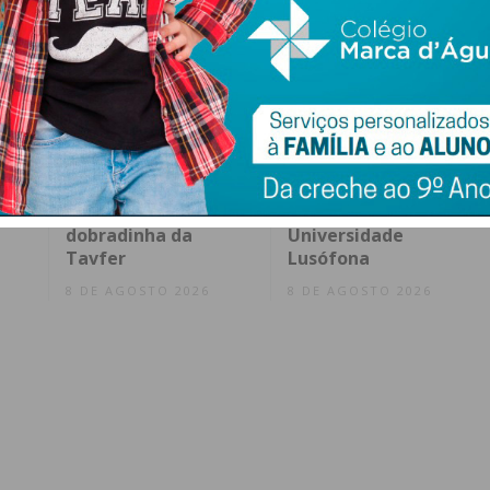
Penafidelense José
Penafiel abre
Moreira vence
candidaturas a bolsa
rto
prémio da
de estudo para
te
combatividade na
alunos da
dobradinha da
Universidade
Tavfer
Lusófona
8 DE AGOSTO 2026
8 DE AGOSTO 2026