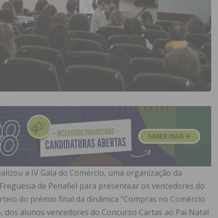
ealizou a IV Gala do Comércio, uma organização da
 Freguesia de Penafiel para presentear os vencedores do
rteio do prémio final da dinâmica “Compras no Comércio
, dos alunos vencedores do Concurso Cartas ao Pai Natal