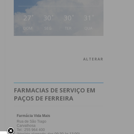
27
30
30
31
°
°
°
°
DOM
SEG
TER
QUA
ALTERAR
FARMACIAS DE SERVIÇO EM
PAÇOS DE FERREIRA