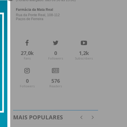
27,0k
0
1,2k
Fans
Followers
Subscribers
0
576
Followers
Readers
MAIS POPULARES