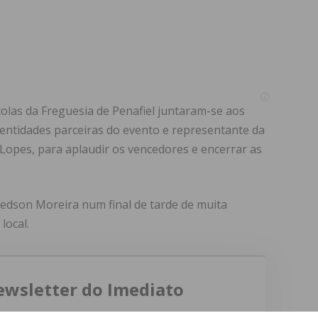
scolas da Freguesia de Penafiel juntaram-se aos
entidades parceiras do evento e representante da
Lopes, para aplaudir os vencedores e encerrar as
edson Moreira num final de tarde de muita
local.
ewsletter do Imediato