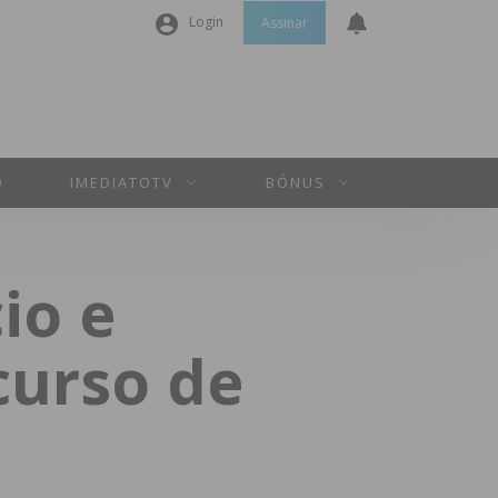
Login
Assinar
Nome de utilizador ou email
*
Senha
*
O
IMEDIATOTV
BÓNUS
Manter sessão
io e
INICIAR SESSÃO
curso de
Perdeu a sua senha?