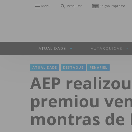
Menu
Pesquisar
Edição Impressa
ATUALIDADE
AUTÁRQUICAS
ATUALIDADE
DESTAQUE
PENAFIEL
AEP realizo
premiou ven
montras de 