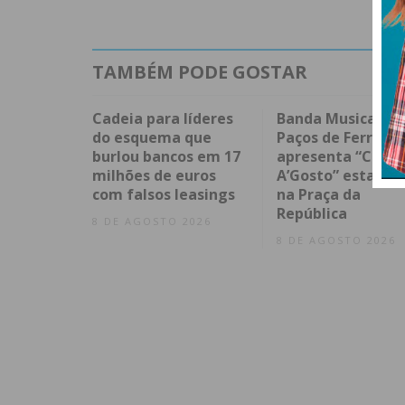
TAMBÉM PODE GOSTAR
Cadeia para líderes
Banda Musical de
do esquema que
Paços de Ferreira
burlou bancos em 17
apresenta “Conce
milhões de euros
A’Gosto” esta noi
com falsos leasings
na Praça da
República
8 DE AGOSTO 2026
8 DE AGOSTO 2026