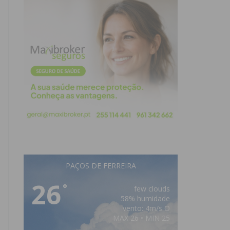
PAÇOS DE FERREIRA
26
°
few clouds
58% humidade
vento: 4m/s O
MAX 26 • MIN 25