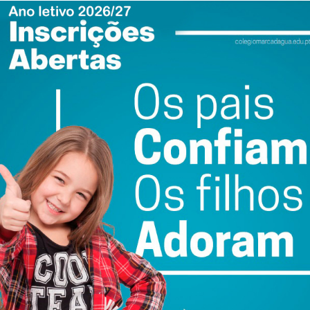
ail e obtenha de forma regular a informação
atualizada.
do com os
termos e condições