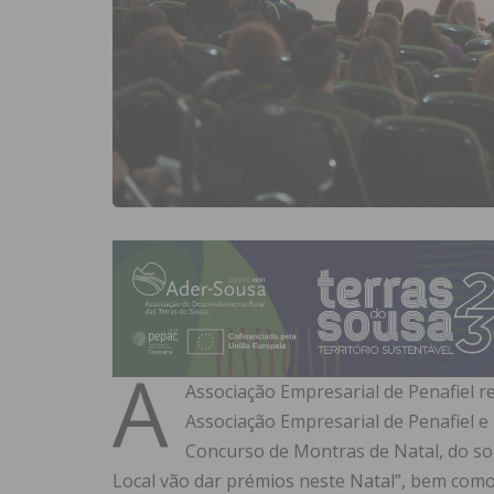
A
Associação Empresarial de Penafiel r
Associação Empresarial de Penafiel e
Concurso de Montras de Natal, do so
Local vão dar prémios neste Natal”, bem como