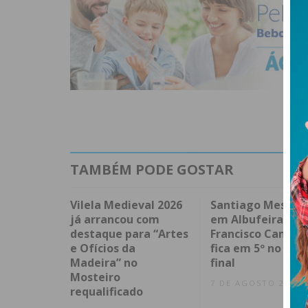
TAMBÉM PODE GOSTAR
Vilela Medieval 2026
Santiago Mesa v
já arrancou com
em Albufeira e
destaque para “Artes
Francisco Campo
e Ofícios da
fica em 5º no spri
Madeira” no
final
Mosteiro
7 DE AGOSTO 2026
requalificado