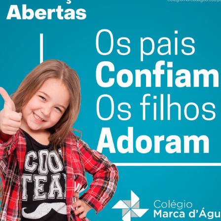
ence
AGRIVAL 2026
FC Penafiel SAD cria
arranca em Penafiel
equipa Sub-23 que
s
com recinto
vai ser liderada por
nt
renovado e presença
Pedro Barroso
do Ministro da
7 DE AGOSTO 2026
Agricultura
7 DE AGOSTO 2026