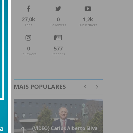
27,0k
0
1,2k
Fans
Followers
Subscribers
0
577
Followers
Readers
MAIS POPULARES
1
(VÍDEO) Carlos Alberto Silva