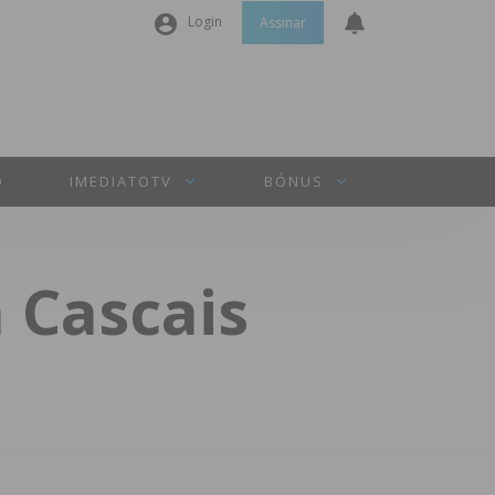
Login
Assinar
Nome de utilizador ou email
*
Senha
*
O
IMEDIATOTV
BÓNUS
Manter sessão
 Cascais
INICIAR SESSÃO
Perdeu a sua senha?