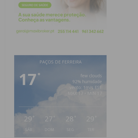
PAÇOS DE FERREIRA
17
°
few clouds
92% humidade
vento: 1m/s ESE
MAX 17 • MIN 17
29
27
28
29
°
°
°
°
SÁB
DOM
SEG
TER