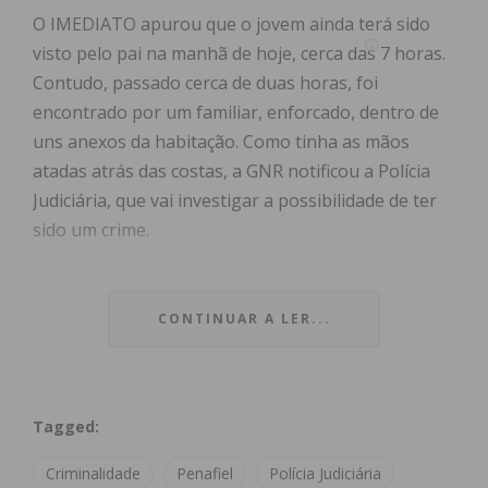
O IMEDIATO apurou que o jovem ainda terá sido
visto pelo pai na manhã de hoje, cerca das 7 horas.
Contudo, passado cerca de duas horas, foi
encontrado por um familiar, enforcado, dentro de
uns anexos da habitação. Como tinha as mãos
atadas atrás das costas, a GNR notificou a Polícia
Judiciária, que vai investigar a possibilidade de ter
sido um crime.
CONTINUAR A LER...
Quando os Bombeiros chegaram à residência,
encontraram o jovem em paragem
cardiorrespiratória. Apesar das manobras de
Tagged:
reanimação, o óbito foi declarado no local pela
equipa da viatura médica de emergência e
Criminalidade
Penafiel
Polícia Judiciária