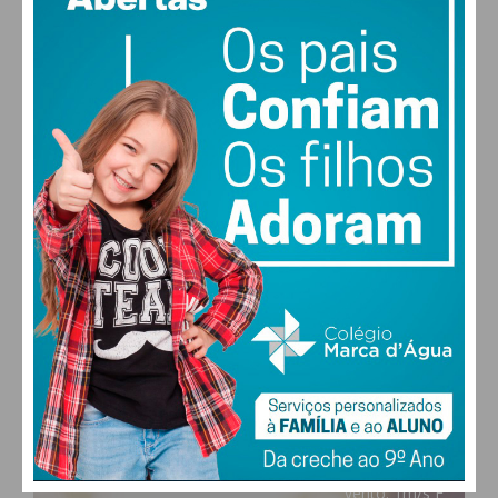
PAÇOS DE FERREIRA
12
°
clear sky
95% humidade
vento: 1m/s E