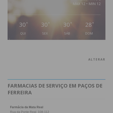
MAX 12 • MIN 12
30
30
30
28
°
°
°
°
QUI
SEX
SÁB
DOM
ALTERAR
FARMACIAS DE SERVIÇO EM PAÇOS DE
FERREIRA