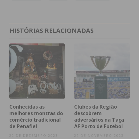
reanimação do Vale do Sousa.
Subscreva a newsletter do
HISTÓRIAS RELACIONADAS
Imediato
Assine nossa newsletter por e-mail e
obtenha de forma regular a informação
atualizada.
Conhecidas as
Clubes da Região
Eu li e concordo com os
termos e
melhores montras do
descobrem
comércio tradicional
adversários na Taça
condições
de Penafiel
AF Porto de Futebol
22 DE DEZEMBRO 2023
22 DE NOVEMBRO 2023