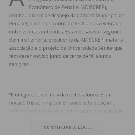
Económico de Penafiel (ADISCREP),
recebeu ordem de despejo da Câmara Municipal de
Penafiel, a meio do contrato de 20 anos celebrado
entre as duas entidades. Esta decisão vai, segundo
Belmiro Ferreira, presidente da ADISCREP, matar a
associação e o projeto da Universidade Sénior que
têm desenvolvido junto de cerca de 90 alunos
seniores.
“É um golpe cruel na vida destes alunos. É um
bocado triste, ninguém entende esta posição”,
referiu Belmiro Ferreira, lamentando que a decisão
da autarquia tenha sido comunicada por escrito,
durante a época natalícia.
CONTINUAR A LER...