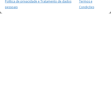
Política de privacidade e Tratamento de dados
Termos e
pessoais
Condições
MAIS PARA SI
FACEBOOK
TWITTER
YOUTUBE
INSTAGRAM
READERS
SERVIÇOS
SOBRE NÓS