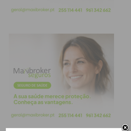
casa. É triste, estamos incrédulos. E é ainda mais
triste fazerem isto por carta registada, dando-nos
um prazo de 30 dias.
“Estamos em risco de sobrevivência e vai-se matar
o projeto da Universidade Sénior”, concluiu.
Câmara nega despejo
Em comunicado enviado ao Jornal IMEDIATO, a
Câmara Municipal de Penafiel afirmou que “é
absolutamente falso” que “esteja a “despejar” a
ADISCREP, explicando que o município cedeu as
referidas instalações em 2014 “a nível precário”,
“com a possibilidade de reverter a cedência em caso
de necessidade”.