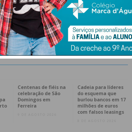
Centenas de fiéis na
Cadeia para líderes
celebração de São
do esquema que
pa
Domingos em
burlou bancos em 17
rto
Ferreira
milhões de euros
com falsos leasings
9 DE AGOSTO 2026
8 DE AGOSTO 2026