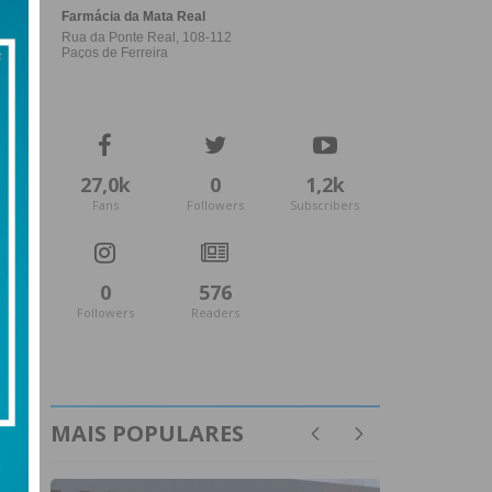
27,0k
0
1,2k
Fans
Followers
Subscribers
0
576
Followers
Readers
MAIS POPULARES