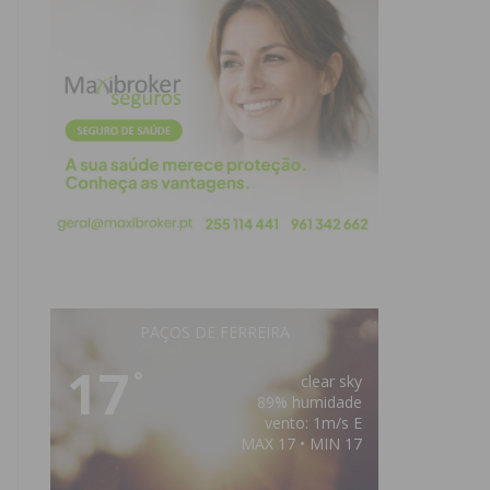
PAÇOS DE FERREIRA
17
°
clear sky
89% humidade
vento: 1m/s E
MAX 17 • MIN 17