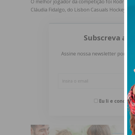
O melhor jogador da competição foi Rodrigo Ca
Cláudia Fidalgo, do Lisbon Casuals Hockey Clu
Subscreva a n
Assine nossa newsletter por e-m
Eu li e concor