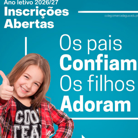
stro, do Casa Pia Atlético Clube, e a melhor jogadora foi
b.
ewsletter do Imediato
ail e obtenha de forma regular a informação
atualizada.
do com os
termos e condições