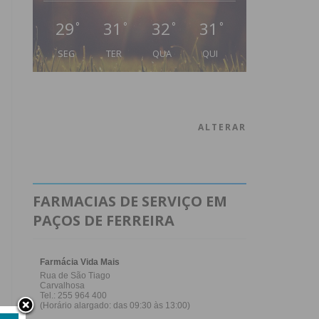
29
31
32
31
°
°
°
°
SEG
TER
QUA
QUI
ALTERAR
FARMACIAS DE SERVIÇO EM
PAÇOS DE FERREIRA