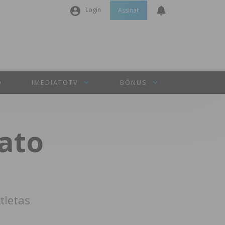
Login
Assinar
Nome de utilizador ou email
*
Senha
*
O
IMEDIATOTV
BÓNUS
Manter sessão
ato
INICIAR SESSÃO
Perdeu a sua senha?
tletas