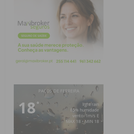
PAÇOS DE FERREIRA
18
°
light rain
85% humidade
vento: 1m/s E
MAX 18 • MIN 18