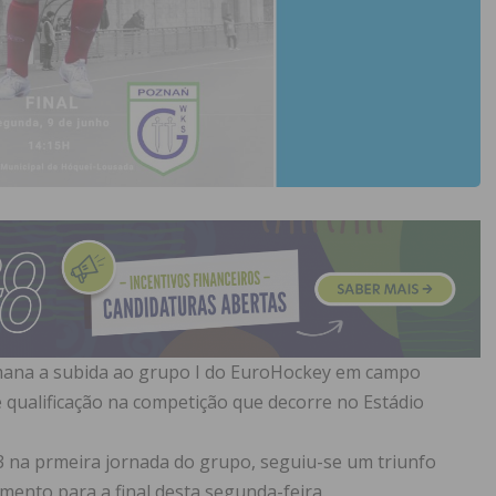
mana a subida ao grupo I do EuroHockey em campo
e qualificação na competição que decorre no Estádio
3 na prmeira jornada do grupo, seguiu-se um triunfo
mento para a final desta segunda-feira.