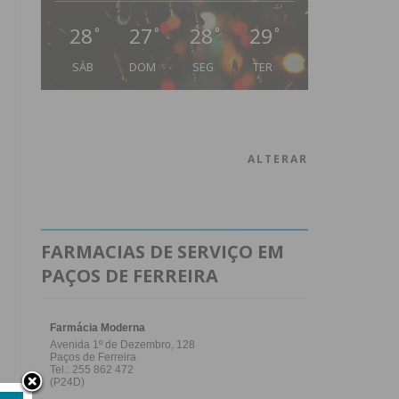
28
27
28
29
°
°
°
°
SÁB
DOM
SEG
TER
ALTERAR
FARMACIAS DE SERVIÇO EM
PAÇOS DE FERREIRA