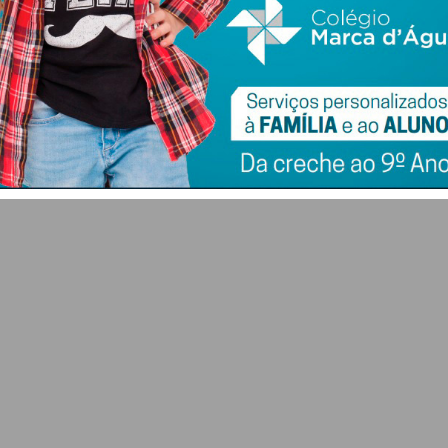
ence
AGRIVAL 2026
FC Penafiel SAD cria
arranca em Penafiel
equipa Sub-23 que
s
com recinto
vai ser liderada por
nt
renovado e presença
Pedro Barroso
do Ministro da
7 DE AGOSTO 2026
Agricultura
7 DE AGOSTO 2026