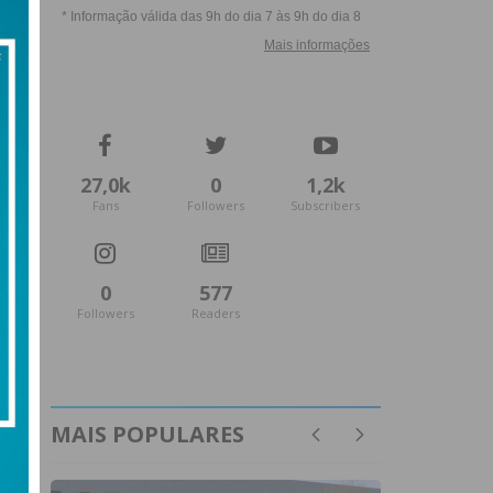
27,0k
0
1,2k
Fans
Followers
Subscribers
0
577
Followers
Readers
MAIS POPULARES