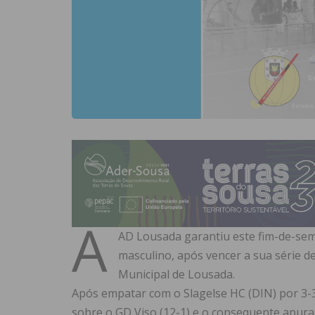
A
AD Lousada garantiu este fim-de-se
masculino, após vencer a sua série d
Municipal de Lousada.
Após empatar com o Slagelse HC (DIN) por 3-
sobre o GD Viso (12-1) e o consequente apura