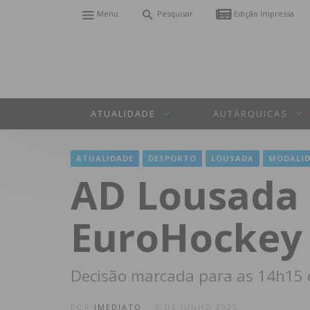
Menu
Pesquisar
Edição Impressa
ATUALIDADE
AUTÁRQUICAS
ATUALIDADE
DESPORTO
LOUSADA
MODALID
AD Lousada 
EuroHockey 
Decisão marcada para as 14h15 d
POR
IMEDIATO
9 DE JUNHO 2025