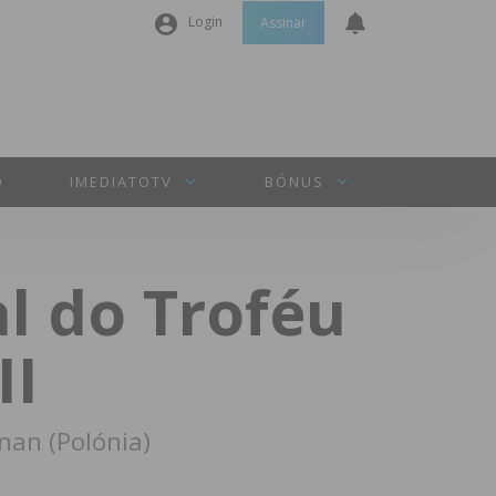
Login
Assinar
Nome de utilizador ou email
*
Senha
*
O
IMEDIATOTV
BÓNUS
Manter sessão
l do Troféu
INICIAR SESSÃO
II
Perdeu a sua senha?
nan (Polónia)