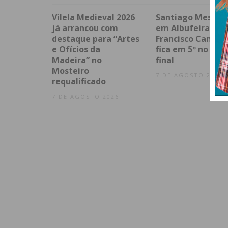
Vilela Medieval 2026
Santiago Mesa v
já arrancou com
em Albufeira e
destaque para “Artes
Francisco Campo
e Ofícios da
fica em 5º no spri
Madeira” no
final
Mosteiro
7 DE AGOSTO 2026
requalificado
7 DE AGOSTO 2026