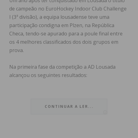
Um ano após ter conquistado em Lousada o título
de campeão no EuroHockey Indoor Club Challenge
I (3ª divisão), a equipa lousadense teve uma
participação condigna em Plzen, na República
Checa, tendo-se apurado para a poule final entre
os 4 melhores classificados dos dois grupos em
prova.
Na primeira fase da competição a AD Lousada
alcançou os seguintes resultados:
CONTINUAR A LER...
WETTINGEN v LOUSADA (Pool D, Pool A)
8 – 3
LOUSADA v ROSLAGEN (Pool A)
9 – 0
LOUSADA v THREEROCK (Pool A)
6 – 5