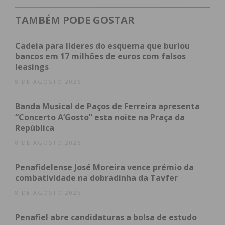
TAMBÉM PODE GOSTAR
Com esta prestação a ADL garantiu o 2ª lugar no
Grupo A e disputou mais dois jogos na poule final
Cadeia para líderes do esquema que burlou
entre os dois melhores classificados dos Grupos A e
bancos em 17 milhões de euros com falsos
B. Acabou por ter alguma infelicidade na partida
leasings
contra a equipa da casa (Plzen), já que esteve a a
8 DE AGOSTO 2026
vencer até à parte final do jogo, acabando
derrotada (4-3) nos instantes finais da partida. O
Banda Musical de Paços de Ferreira apresenta
“Concerto A’Gosto” esta noite na Praça da
terceiro lugar teria dado entrada na “Champions”
República
do Hóquei Indoor:
8 DE AGOSTO 2026
LOUSADA v PLZEN (Pool D)
3 – 4
Penafidelense José Moreira vence prémio da
combatividade na dobradinha da Tavfer
OKSVINNITSA v LOUSADA (Pool D)
8 – 4
8 DE AGOSTO 2026
Face a estes resultados, a equipa comandada por
Penafiel abre candidaturas a bolsa de estudo
Vitor Valinhas e Hugo Santos quedou-se pelo 4.º