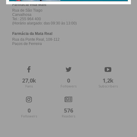
27,0k
0
1,2k
Fans
Followers
Subscribers
0
576
Followers
Readers