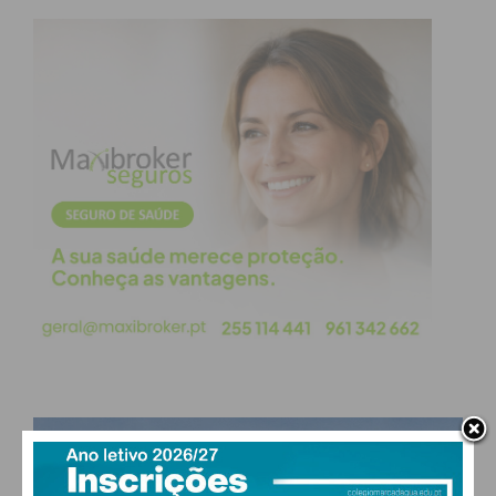
O hoquista lousadense José Santos foi o 6º melhor
marcador da prova (8 golos)
PAÇOS DE FERREIRA
°
few clouds