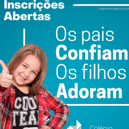
is para diagnóstico precoce e a melhoria do prognóstico
ewsletter do Imediato
ail e obtenha de forma regular a informação
atualizada.
do com os
termos e condições