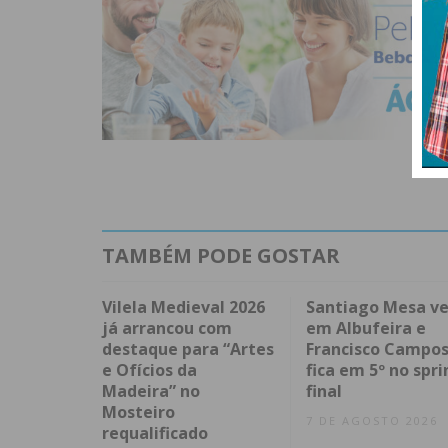
TAMBÉM PODE GOSTAR
Vilela Medieval 2026
Santiago Mesa v
já arrancou com
em Albufeira e
destaque para “Artes
Francisco Campo
e Ofícios da
fica em 5º no spri
Madeira” no
final
Mosteiro
7 DE AGOSTO 2026
requalificado