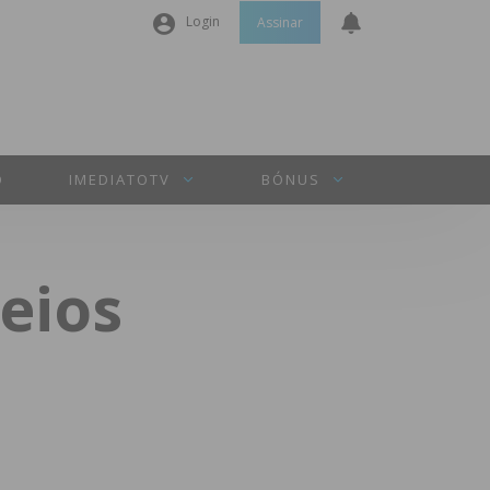
Login
Assinar
Nome de utilizador ou email
*
Senha
*
O
IMEDIATOTV
BÓNUS
Manter sessão
reios
INICIAR SESSÃO
Perdeu a sua senha?