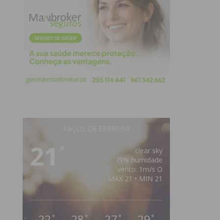
PAÇOS DE FERREIRA
21
°
clear sky
71% humidade
vento: 1m/s O
MAX 21 • MIN 21
22
28
27
29
°
°
°
°