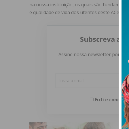
na nossa instituição, os quais são fundamenta
e qualidade de vida dos utentes deste ACeS”.
Subscreva a n
Assine nossa newsletter por e-m
Eu li e concor