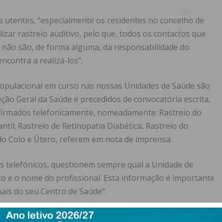
 utentes, “especialmente os residentes no concelho de
lizar rastreio auditivo, pelo que, todos os contactos que
 não são, de forma alguma, da responsabilidade do
ncontra a realizá-los”.
populacional em curso nas nossas Unidades de Saúde são
ção Geral da Saúde e precedidos de convocatória escrita,
firmados telefonicamente, nomeadamente: Rastreio do
til; Rastreio de Retinopatia Diabética, Rastreio do
do Colo e Útero, referem em nota de imprensa.
os telefónicos, questionem sempre qual a Unidade de
to e o nome do profissional. Esta informação é importante
nais do seu Centro de Saúde”.
 participação da população nos quatro rastreios em curso