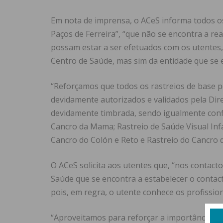
Em nota de imprensa, o ACeS informa todos os
Paços de Ferreira”, “que não se encontra a rea
possam estar a ser efetuados com os utentes,
Centro de Saúde, mas sim da entidade que se e
“Reforçamos que todos os rastreios de base 
devidamente autorizados e validados pela Dire
devidamente timbrada, sendo igualmente con
Cancro da Mama; Rastreio de Saúde Visual Infan
Cancro do Colón e Reto e Rastreio do Cancro 
O ACeS solicita aos utentes que, “nos contact
Saúde que se encontra a estabelecer o contac
pois, em regra, o utente conhece os profissio
“Aproveitamos para reforçar a importância da