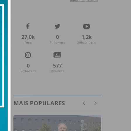
27,0k
0
1,2k
Fans
Followers
Subscribers
0
577
Followers
Readers
MAIS POPULARES