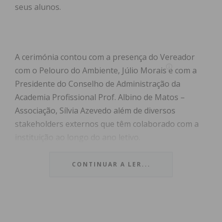
seus alunos.
A cerimónia contou com a presença do Vereador
com o Pelouro do Ambiente, Júlio Morais e com a
Presidente do Conselho de Administração da
Academia Profissional Prof. Albino de Matos –
Associação, Sílvia Azevedo além de diversos
stakeholders externos que têm colaborado com a
instituição ao longo do ano letivo.
Durante o evento, foram destacadas conquistas
CONTINUAR A LER...
importantes em diferentes áreas, e a escola foi
premiada com a bandeira verde do galardão Eco-
Escolas, em reconhecimento às suas práticas
sustentáveis e iniciativas ecológicas. Recebeu ainda