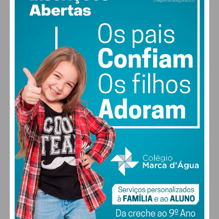
17
°
clear sky
73% humidade
vento: 1m/s E
MAX 17 • MIN 17
30
28
27
29
°
°
°
°
SEX
SÁB
DOM
SEG
ALTERAR
FARMACIAS DE SERVIÇO EM PAÇOS DE
FERREIRA