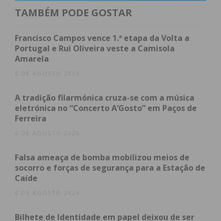
a placa EPAS – Escola Embaixadora do Parlamento
TAMBÉM PODE GOSTAR
Europeu, além da entrega de certificados aos
Embaixadores e aos participantes no Parlamento
Francisco Campos vence 1.ª etapa da Volta a
dos Jovens.
Portugal e Rui Oliveira veste a Camisola
Amarela
No que concerne ao Desporto Escolar os alunos
6 DE AGOSTO 2026
demonstraram excelência na prática desportiva,
A tradição filarmónica cruza-se com a música
sendo homenageados com medalhas pela sua
eletrónica no “Concerto A’Gosto” em Paços de
dedicação e desempenho na equipa de futsal. Como
Ferreira
incentivo à inovação e ao desenvolvimento
6 DE AGOSTO 2026
tecnológico, foram atribuídos certificados aos
alunos que participaram do Desafio Internacional
Falsa ameaça de bomba mobilizou meios de
Bebras de Informática.
socorro e forças de segurança para a Estação de
Caíde
“A dedicação dos nossos alunos e professores
6 DE AGOSTO 2026
reflete-se nestes reconhecimentos, que são um
Bilhete de Identidade em papel deixou de ser
testemunho do esforço contínuo da nossa escola