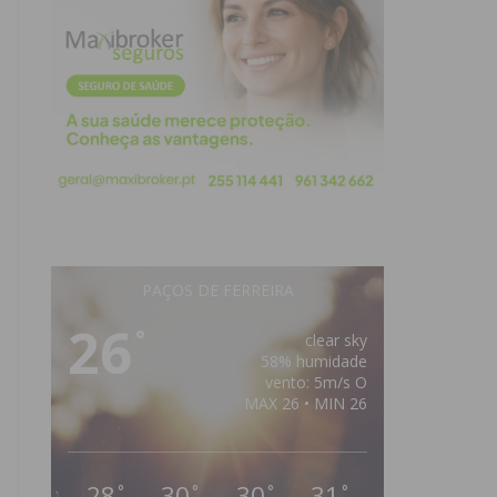
PAÇOS DE FERREIRA
26
°
clear sky
58% humidade
vento: 5m/s O
MAX 26 • MIN 26
28
30
30
31
°
°
°
°