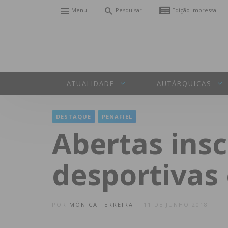
Menu
Pesquisar
Edição Impressa
ATUALIDADE
AUTÁRQUICAS
DESTAQUE
PENAFIEL
Abertas insc
desportivas
POR
MÓNICA FERREIRA
11 DE JUNHO 2018