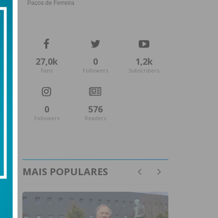
27,0k
0
1,2k
Fans
Followers
Subscribers
0
576
Followers
Readers
MAIS POPULARES