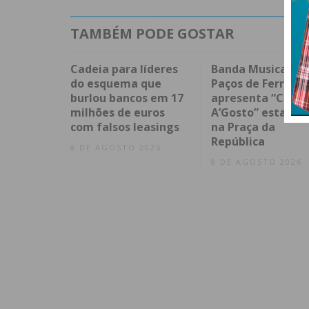
TAMBÉM PODE GOSTAR
Cadeia para líderes
Banda Musical de
do esquema que
Paços de Ferreira
burlou bancos em 17
apresenta “Conce
milhões de euros
A’Gosto” esta noi
com falsos leasings
na Praça da
República
8 DE AGOSTO 2026
8 DE AGOSTO 2026