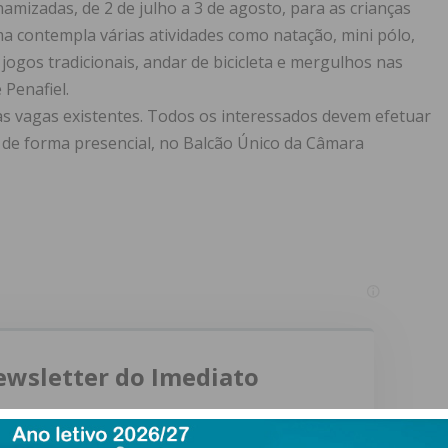
amizadas, de 2 de julho a 3 de agosto, para as crianças
ma contempla várias atividades como natação, mini pólo,
 jogos tradicionais, andar de bicicleta e mergulhos nas
 Penafiel.
s às vagas existentes. Todos os interessados devem efetuar
, de forma presencial, no Balcão Único da Câmara
ewsletter do Imediato
ail e obtenha de forma regular a informação