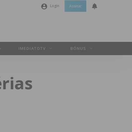
Login
Assinar
Nome de utilizador ou email
*
Senha
*
O
IMEDIATOTV
BÓNUS
Manter sessão
érias
INICIAR SESSÃO
Perdeu a sua senha?