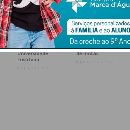
Penafiel abre
Jovem de 18 anos
candidaturas a bolsa
detido por condução
rto
de estudo para
perigosa em
te
alunos da
concentração ilegal
Universidade
de motas
Lusófona
8 DE AGOSTO 2026
8 DE AGOSTO 2026