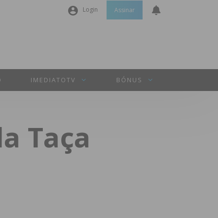
Login
Assinar
Nome de utilizador ou email
*
Senha
*
O
IMEDIATOTV
BÓNUS
Manter sessão
da Taça
INICIAR SESSÃO
Perdeu a sua senha?