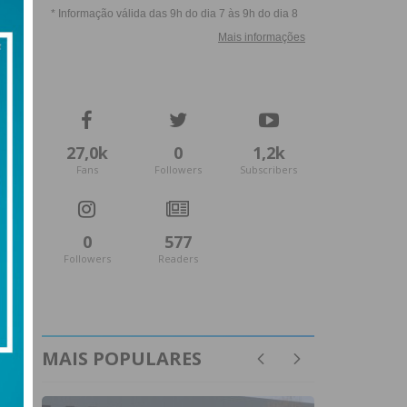
27,0k
0
1,2k
Fans
Followers
Subscribers
0
577
Followers
Readers
MAIS POPULARES