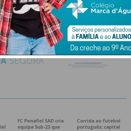
do com os
termos e condições
FC Penafiel SAD cria
Corrida ao futebol
iel
equipa Sub-23 que
português: capital