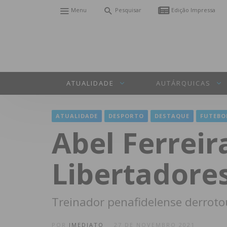
Menu
Pesquisar
Edição Impressa
ATUALIDADE
AUTÁRQUICAS
ATUALIDADE
DESPORTO
DESTAQUE
FUTEBO
Abel Ferreir
Libertadore
Treinador penafidelense derrotou
POR
IMEDIATO
27 DE NOVEMBRO 2021