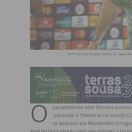
Abel Ferreira repetiu vitória na Taça L
O
penafidelense Abel Ferreira tornou
comandar o Palmeiras no triunfo (2-
se disputou em Montevidéu (Urugua
Abel Ferreira venceu pela segunda vez a prova