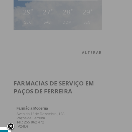
29
27
28
29
°
°
°
°
SEX
SÁB
DOM
SEG
ALTERAR
FARMACIAS DE SERVIÇO EM
PAÇOS DE FERREIRA