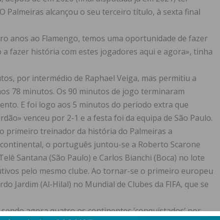
 Palmeiras alcançou o seu terceiro título, à sexta final
tro anos ao Flamengo, temos uma oportunidade de fazer
a fazer história com estes jogadores aqui e agora», tinha
tos, por intermédio de Raphael Veiga, mas permitiu a
aos 78 minutos. Os 90 minutos de jogo terminaram
mento. E foi logo aos 5 minutos do período extra que
erdão» venceu por 2-1 e a festa foi da equipa de São Paulo.
o primeiro treinador da história do Palmeiras a
el continental, o português juntou-se a Roberto Scarone
 Telê Santana (São Paulo) e Carlos Bianchi (Boca) no lote
utivos pelo mesmo clube. Ao tornar-se o primeiro europeu
rdo Jardim (Al-Hilal) no Mundial de Clubes da FIFA, que se
 sendo agora quatro os continentes ‘conquistados’ por