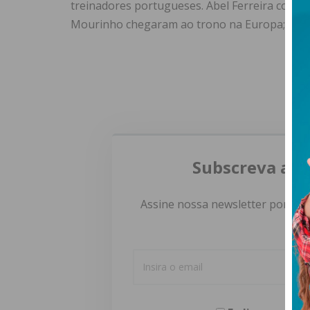
treinadores portugueses. Abel Ferreira conqu
Mourinho chegaram ao trono na Europa; Manue
Subscreva a n
Assine nossa newsletter por e-m