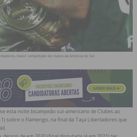
ibertadores, maior competição de clubes da América do Sul
-se esta noite bicampeão sul-americano de Clubes ao
1) sobre o Flamengo, na final da Taça Libertadores que
i).
, depois de em 2020 (final disputada já em 2021) ter