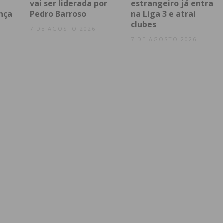
vai ser liderada por
estrangeiro já entra
nça
Pedro Barroso
na Liga 3 e atrai
clubes
7 DE AGOSTO 2026
7 DE AGOSTO 2026