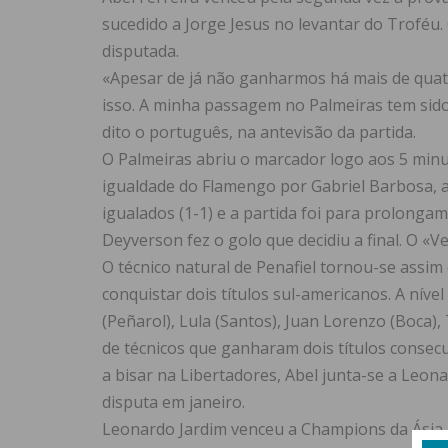
sucedido a Jorge Jesus no levantar do Troféu. O
disputada.
«Apesar de já não ganharmos há mais de qua
isso. A minha passagem no Palmeiras tem sido 
dito o português, na antevisão da partida.
O Palmeiras abriu o marcador logo aos 5 minu
igualdade do Flamengo por Gabriel Barbosa, 
igualados (1-1) e a partida foi para prolonga
Deyverson fez o golo que decidiu a final. O «V
O técnico natural de Penafiel tornou-se assim 
conquistar dois títulos sul-americanos. A nív
(Peñarol), Lula (Santos), Juan Lorenzo (Boca),
de técnicos que ganharam dois títulos consec
a bisar na Libertadores, Abel junta-se a Leona
disputa em janeiro.
Leonardo Jardim venceu a Champions da Ásia,