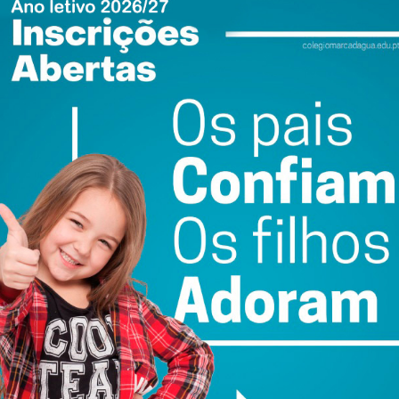
istou a sua segunda Copa Libertadores. Artur Jorge e
l José fê-lo em África.
ewsletter do Imediato
ail e obtenha de forma regular a informação
atualizada.