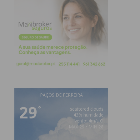
PAÇOS DE FERREIRA
29
°
scattered clouds
43% humidade
vento: 4m/s O
MAX 29 • MIN 28