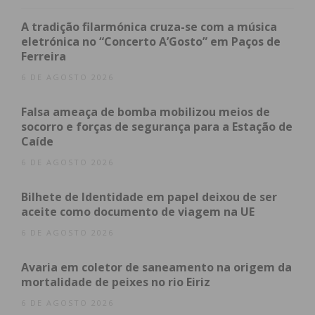
proposta, sendo que a escolha da concessionária
vai cair sobre a candidatura “economicamente mais
A tradição filarmónica cruza-se com a música
eletrónica no “Concerto A’Gosto” em Paços de
vantajosa”.
Ferreira
6 DE AGOSTO 2026
A A42 tem uma extensão de 20 km e abrange os
concelhos de Paços de Ferreira, Paredes, Santo
Falsa ameaça de bomba mobilizou meios de
Tirso, Valongo, Felgueiras e Lousada.
socorro e forças de segurança para a Estação de
Caíde
6 DE AGOSTO 2026
Subscreva a newsletter do
Bilhete de Identidade em papel deixou de ser
Imediato
aceite como documento de viagem na UE
6 DE AGOSTO 2026
Assine nossa newsletter por e-mail e
obtenha de forma regular a informação
Avaria em coletor de saneamento na origem da
mortalidade de peixes no rio Eiriz
atualizada.
6 DE AGOSTO 2026