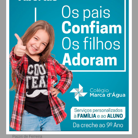
29
30
27
29
°
°
°
°
SEX
SÁB
DOM
SEG
ALTERAR
FARMACIAS DE SERVIÇO EM PAÇOS DE
FERREIRA