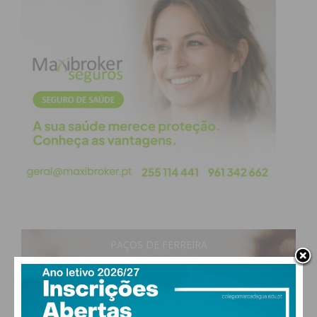
PAÇOS DE FERREIRA
18
°
clear sky
77% humidade
vento: 1m/s SO
MAX 18 • MIN 18