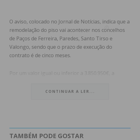
O aviso, colocado no Jornal de Notícias, indica que a
remodelação do piso vai acontecer nos concelhos
de Paços de Ferreira, Paredes, Santo Tirso e
Valongo, sendo que o prazo de execução do
contrato é de cinco meses.
Por um valor igual ou inferior a 3.850.950€, a
Ascendi pretende intervencionar os troços da A42
que passam por Paços de Ferreira,
CONTINUAR A LER...
Frazão/Arreigada, Sobrosa, Lordelo, Água Longa,
Campo e Sobrado e Alfena.
Através do anúncio, também é possível aferir que
os interessados têm 20 dias para apresentar uma
TAMBÉM PODE GOSTAR