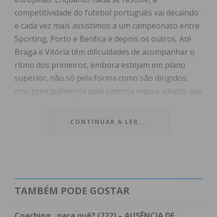
competitividade do futebol português vai decaindo
e cada vez mais assistimos a um campeonato entre
Sporting, Porto e Benfica e depois os outros. Até
Braga e Vitória têm dificuldades de acompanhar o
ritmo dos primeiros, embora estejam em plano
superior, não só pela forma como são dirigidos,
mas principalmente pela extensa massa adepta que
os acompanha. À margem de tudo isso, vemos o
líder da Liga Profissional a preparar o seu futuro e
CONTINUAR A LER...
aproveitando a influência que tem na maioria dos
clubes, ser o mais bem colocado para suceder a
Fernando Gomes, na Federação Portuguesa de
futebol. As notícias sobre a resolução da
sustentabilidade no futebol português teimam em
TAMBÉM PODE GOSTAR
não chegar e os clubes estão na maioria prestes a
entrar em rotura financeira e nem os investidores
Coaching…para quê? (222) – AUSÊNCIA DE