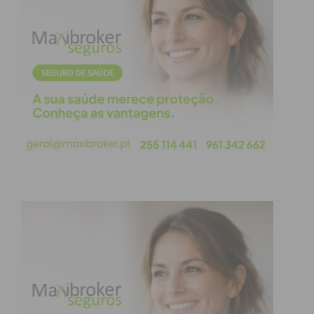
avultadas para os clubes e eu como observador,
vou esperar sentado numa poltrona, para ficar
mais cómodo. Só espero é que nessa altura já não
seja tarde de mais e que os passivos cada vez mais
volumosos que os clubes sustentam neste
momento, não possam ser solucionados a tempo.
Subscreva a newsletter do
Imediato
Assine nossa newsletter por e-mail e
obtenha de forma regular a informação