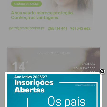
atualizada.
Eu li e concordo com os
termos e
condições
PAÇOS DE FERREIRA
14
°
clear sky
90% humidade
vento: 1m/s ESE
MAX 14 • MIN 14
28
29
29
28
°
°
°
°
QUI
SEX
SÁB
DOM