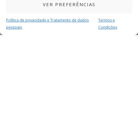
VER PREFERÊNCIAS
Política de privacidade e Tratamento de dados
Termos e
pessoais
Condições
MAIS PARA SI
FACEBOOK
TWITTER
YOUTUBE
INSTAGRAM
READERS
SERVIÇOS