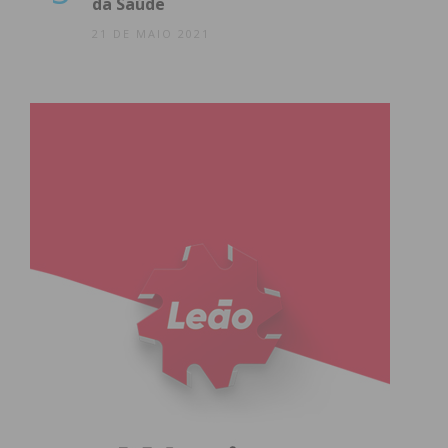
da Saúde
capacidade das empresas do Porto de abraçarem a
21 DE MAIO 2021
inovação e adaptarem-se às mudanças do mercado.
Ao investirem nestas experiências imersivas, as
organizações não estão apenas a melhorar as suas
dinâmicas internas, mas também a prepararem-se
para os desafios do futuro. Com a contínua
evolução da tecnologia e das práticas de trabalho, o
team building que inclui a realidade virtual
promete ser uma ferramenta valiosa para
desenvolver o crescimento e o sucesso das
empresas portuenses no futuro
Subscreva a newsletter do
Imediato