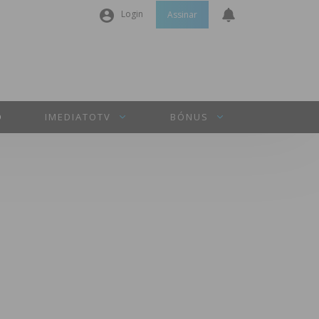
Login
Assinar
Nome de utilizador ou email
*
Senha
*
O
IMEDIATOTV
BÓNUS
Manter sessão
INICIAR SESSÃO
Perdeu a sua senha?