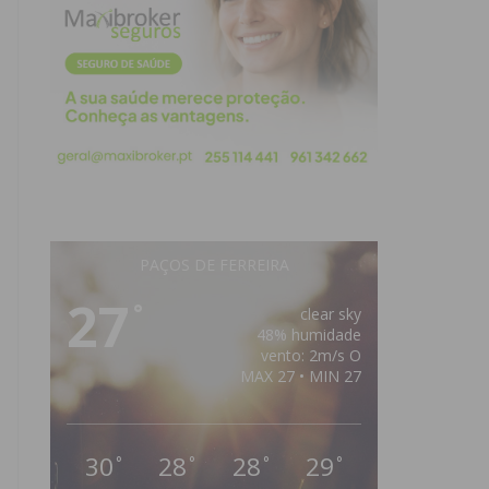
PAÇOS DE FERREIRA
27
°
clear sky
48% humidade
vento: 2m/s O
MAX 27 • MIN 27
30
28
28
29
°
°
°
°