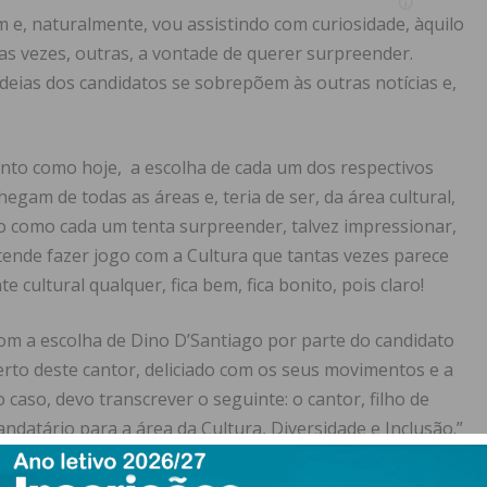
, naturalmente, vou assistindo com curiosidade, àquilo
s vezes, outras, a vontade de querer surpreender.
ias dos candidatos se sobrepõem às outras notícias e,
nto como hoje, a escolha de cada um dos respectivos
egam de todas as áreas e, teria de ser, da área cultural,
o como cada um tenta surpreender, talvez impressionar,
ende fazer jogo com a Cultura que tantas vezes parece
cultural qualquer, fica bem, fica bonito, pois claro!
com a escolha de Dino D’Santiago por parte do candidato
o deste cantor, deliciado com os seus movimentos e a
caso, devo transcrever o seguinte: o cantor, filho de
ndatário para a área da Cultura, Diversidade e Inclusão.”
a funciona sempre como ligação entre gerações e