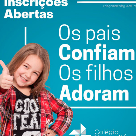
mpenha a Cultura e a Música em particular, para a ligação
ctor de união, afastando a diversidade… Assim sendo, o
ce que pretende ser, a partir de agora, um Presidente
e suscitou reacções mais e menos simpáticas por parte
um lado, a atitudes e defesas antirracistas de outro,
estação por parte da direita e da esquerda…
so, terá de haver muita gente diferente que contribui
 caracerísticas próprias, com as suas particularidades.
religião, para os costumes, para as artes, a música em
nos, mas, essa mistura, de raças sobretudo, faz a
 do candidato presidencial, terá de vir, forçosamente, uma
ido. Goste-se ou não se goste da música do Dino,