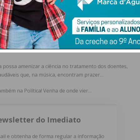
isso conta, mesmo que eu veja nessa escolha e aceitação
a da Universidade do Porto) tive acesso a uma
o: “A música… ajudante da Medicina em práticas
 de mecanismos neurológicos, envolvendo-se em novos
ais.”
a possa amenizar a ciência no tratamento dos doentes,
audáveis que, na música, encontram prazer…
Também na Política! Venha de onde vier…
ewsletter do Imediato
ail e obtenha de forma regular a informação