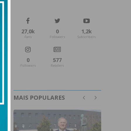
27,0k
0
1,2k
Fans
Followers
Subscribers
0
577
Followers
Readers
MAIS POPULARES