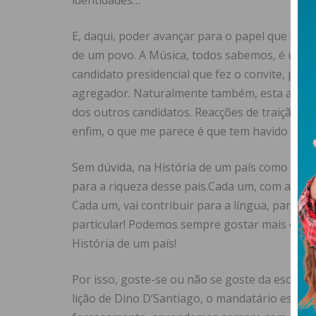
identidades…
E, daqui, poder avançar para o papel que dese
de um povo. A Música, todos sabemos, é um fa
candidato presidencial que fez o convite, pare
agregador. Naturalmente também, esta atitud
dos outros candidatos. Reacções de traição de 
enfim, o que me parece é que tem havido cont
Sem dúvida, na História de um país como o nos
para a riqueza desse país.Cada um, com as suas
Cada um, vai contribuir para a língua, para a 
particular! Podemos sempre gostar mais ou me
História de um país!
Por isso, goste-se ou não se goste da escolha
lição de Dino D’Santiago, o mandatário escolh