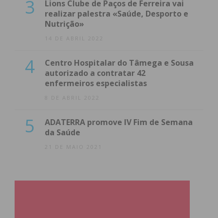
3
Lions Clube de Paços de Ferreira vai
Eu li e concordo com os
termos e
realizar palestra «Saúde, Desporto e
condições
Nutrição»
14 DE ABRIL 2022
4
Centro Hospitalar do Tâmega e Sousa
autorizado a contratar 42
enfermeiros especialistas
8 DE ABRIL 2022
5
ADATERRA promove IV Fim de Semana
da Saúde
21 DE MAIO 2021