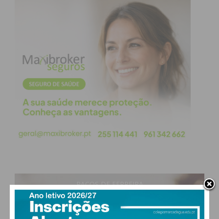
No Renascimento, Nicolau Maquiavel adota uma
postura pragmática e desiludida em relação à
política. No seu famosíssimo “O Príncipe”,
Maquiavel rompe com a tradição ética dos antigos e
defende que a manutenção do poder justifica o uso
de todos os meios, incluindo a mentira. Para ele, o
governante deve estar disposto a usar a
dissimulação e a manipulação quando necessário,
pois a eficácia e o sucesso do governo são mais
importantes do que a adesão estrita à verdade. A
visão de Maquiavel sugere que a política não pode
ser regida por preceitos morais absolutos, mas
deve ser guiada pela realidade das circunstâncias e
pela necessidade de manter o poder.
PAÇOS DE FERREIRA
Baruch Espinosa, no século XVII, oferece uma
28
°
clear sky
crítica à mentira na política a partir de sua defesa
51% humidade