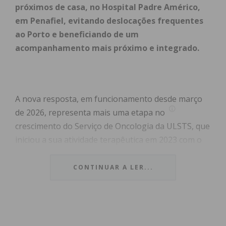
próximos de casa, no Hospital Padre Américo,
em Penafiel, evitando deslocações frequentes
ao Porto e beneficiando de um
acompanhamento mais próximo e integrado.
A nova resposta, em funcionamento desde março
de 2026, representa mais uma etapa no
crescimento do Serviço de Oncologia da ULSTS, que
iniciou a sua atividade terapêutica em 2023 com o
tratamento do cancro da mama, alargando
posteriormente a sua intervenção ao cancro
CONTINUAR A LER...
urológico e, agora, ao cancro digestivo. Desde a
sua criação, o serviço já tratou 63 doentes. No que
respeita ao cancro da mama, criado em 2023, já
foram tratados 696 doentes e no urológico, criado