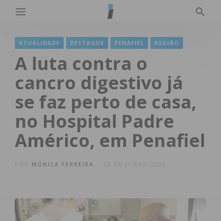
ATUALIDADE
DESTAQUE
PENAFIEL
REGIÃO
A luta contra o
cancro digestivo já
se faz perto de casa,
no Hospital Padre
Américo, em Penafiel
POR
MÓNICA FERREIRA
28 DE JUNHO 2026