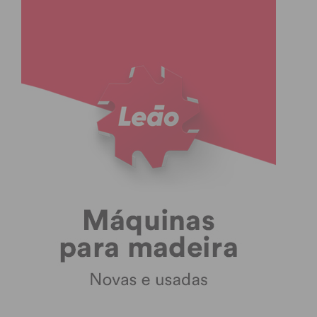
doentes seguidos no Hospital
Em outubro de 2025, a vida de Angélica Mesquita
mudou, após o diagnóstico de um cancro digestivo.
A mulher de 52 anos, é de Santa Marinha do
Zêzere, no concelho de Baião e é uma das 63
doentes do serviço de oncologia digestiva do
Hospital Padre Américo.
Angélica Mesquita fez a sua cirurgia no Hospital
Padre Américo em março deste ano e um mês
depois iniciou os seus tratamentos, que ainda se
mantêm. Vem ao Hospital Padre Américo de três em
três semanas, para uma sessão de tratamento de
quatro horas e mostra-se bastante satisfeita por
não ter de se deslocar ao Porto. Vir até Penafiel já é
muito longe, porque faço cerca de 100 quilómetros.