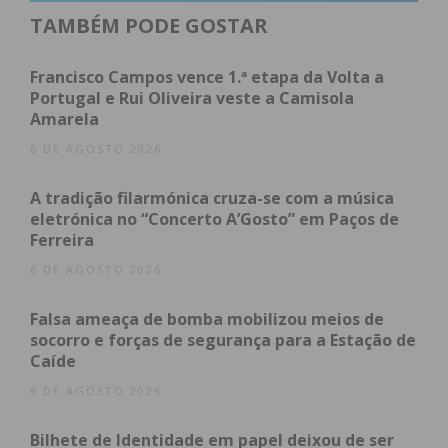
em 2025, tratados 97 doentes.
TAMBÉM PODE GOSTAR
Esta nova valência da ULSTS, permite que uma
Francisco Campos vence 1.ª etapa da Volta a
parte significativa do percurso terapêutico do
Portugal e Rui Oliveira veste a Camisola
Amarela
doente seja assegurada localmente, através de uma
articulação multidisciplinar entre Oncologia,
6 DE AGOSTO 2026
Cirurgia Geral, Enfermagem, Serviço Farmacêutico
A tradição filarmónica cruza-se com a música
e Hospital de Dia, em estreita colaboração com a
eletrónica no “Concerto A’Gosto” em Paços de
equipa de Radioterapia da ULS São João sempre
Ferreira
que necessário.
6 DE AGOSTO 2026
Os tratamentos incluem quimioterapia,
Falsa ameaça de bomba mobilizou meios de
imunoterapia e outras terapêuticas sistémicas
socorro e forças de segurança para a Estação de
Caíde
administradas por via intravenosa ou oral, de
acordo com as necessidades clínicas de cada doente.
6 DE AGOSTO 2026
Bilhete de Identidade em papel deixou de ser