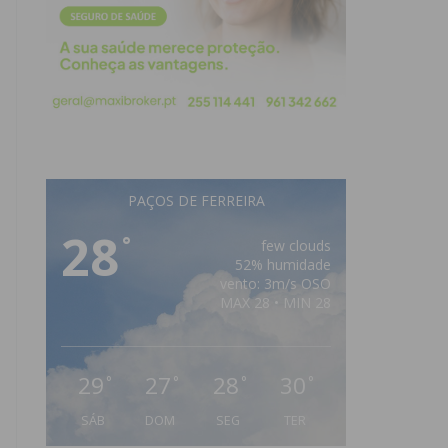
PAÇOS DE FERREIRA
28
°
few clouds
52% humidade
vento: 3m/s OSO
MAX 28 • MIN 28
29
27
28
30
°
°
°
°
SÁB
DOM
SEG
TER