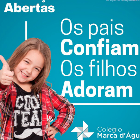
uê?
Como nasce um
Coaching…para quê?
DE
livro?
(221) – FÉRIAS: A
FUGA DO TRABALHO?
20 DE JULHO 2026
14 DE JULHO 2026