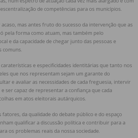
ias, num espetro de atuação cada vez mais alargado e com
escentralização de competências para os municípios.
acaso, mas antes fruto do sucesso da intervenção que as
o só pela forma como atuam, mas também pelo
al e da capacidade de chegar junto das pessoas e
s comuns.
araterísticas e especificidades identitárias que tanto nos
queles que nos representam sejam um garante do
ar e avaliar as necessidades de cada freguesia, intervir
e ser capaz de representar a confiança que cada
olhas em atos eleitorais autárquicos.
 fatores, da qualidade do debate público e do espaço
ham qualificar a discussão política e contribuir para a
ara os problemas reais da nossa sociedade.