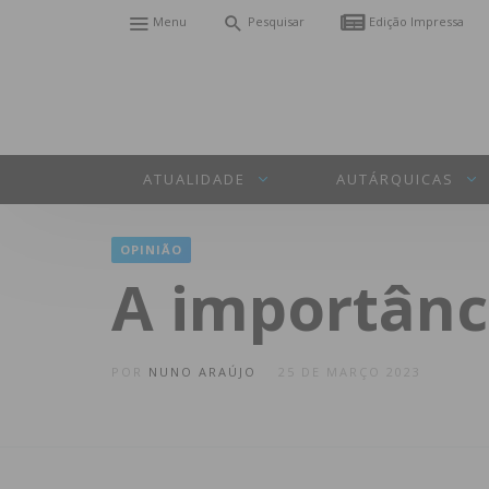
Menu
Pesquisar
Edição Impressa
ATUALIDADE
AUTÁRQUICAS
OPINIÃO
A importânc
POR
NUNO ARAÚJO
25 DE MARÇO 2023