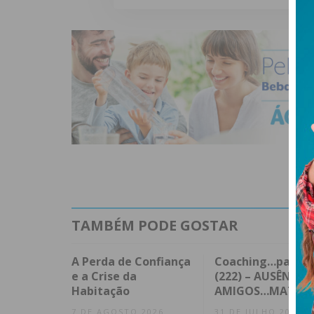
TAMBÉM PODE GOSTAR
A Perda de Confiança
Coaching…para q
e a Crise da
(222) – AUSÊNCIA 
Habitação
AMIGOS…MATA!
7 DE AGOSTO 2026
31 DE JULHO 2026