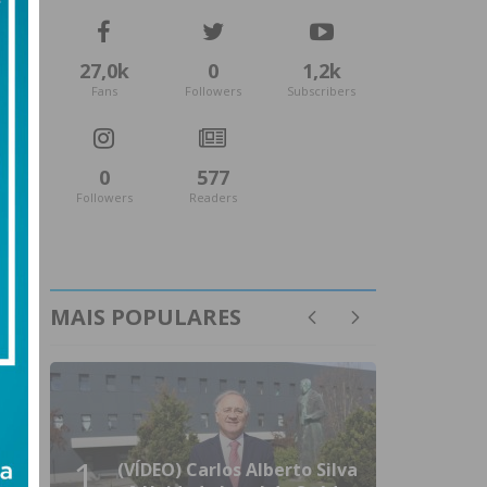
27,0k
0
1,2k
Fans
Followers
Subscribers
0
577
Followers
Readers
MAIS POPULARES
1
(VÍDEO) Carlos Alberto Silva