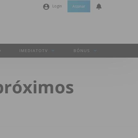
Login
Assinar
Nome de utilizador ou email
*
Senha
*
O
IMEDIATOTV
BÓNUS
Manter sessão
próximos
INICIAR SESSÃO
Perdeu a sua senha?