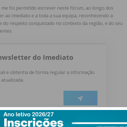
e me foi permitido escrever neste fórum, ao longo dos
er ao Imediato e a toda a sua equipa, reconhecendo a
e do respeito conquistado no contexto da região, e do seu
entes.
ewsletter do Imediato
ail e obtenha de forma regular a informação
atualizada.
do com os
termos e condições