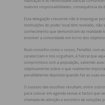
habitação e às necessidade básicas comunitár
maiores responsabilidades, consequência da d
Esta delegação crescente não é empregue por 
instituições do poder local têm revelado, nã
conhecimento que demonstram da realidade loc
envolver a comunidade em torno dos objetivo
Num concelho como o nosso, Penafiel, com as c
caraterizam e nos orgulham, é fulcral que a
compromisso com a população, sabendo auscult
objetivamente sobre o que realmente importa 
penafidelense deposita quando faz as suas esc
O sucesso das escolhas resultam, entre outros
para colocar em agenda temas e factos que ven
chamada de atenção e encontro de soluções p