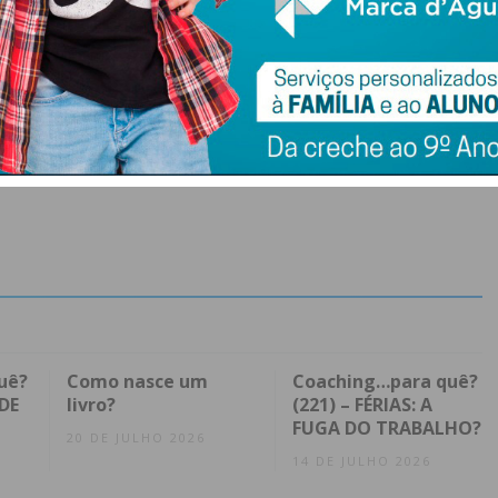
uê?
Como nasce um
Coaching…para quê?
DE
livro?
(221) – FÉRIAS: A
FUGA DO TRABALHO?
20 DE JULHO 2026
14 DE JULHO 2026