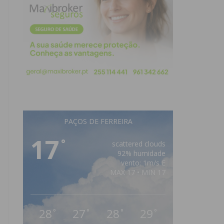
PAÇOS DE FERREIRA
17
°
scattered clouds
92% humidade
vento: 1m/s E
MAX 17 • MIN 17
28
27
28
29
°
°
°
°