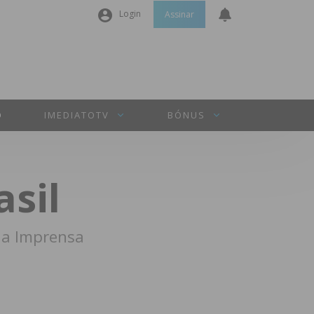
Login
Assinar
Nome de utilizador ou email
*
Senha
*
O
IMEDIATOTV
BÓNUS
Manter sessão
sil
INICIAR SESSÃO
 da Imprensa
Perdeu a sua senha?