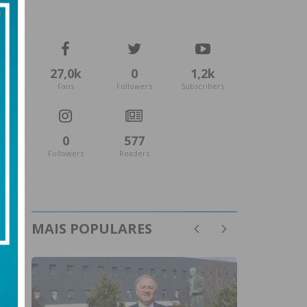
27,0k
0
1,2k
Fans
Followers
Subscribers
0
577
Followers
Readers
MAIS POPULARES