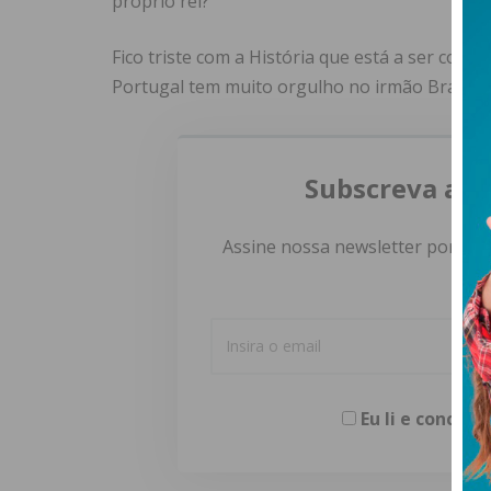
próprio rei?
Fico triste com a História que está a ser cont
Portugal tem muito orgulho no irmão Brasil, 
Subscreva a n
Assine nossa newsletter por e-m
Eu li e concor