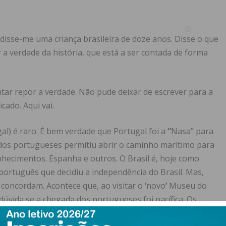
disse-me uma criança brasileira de doze anos. Disse o que
 a verdade da história, que está a ser contada de forma
entar repor a verdade. Não pude deixar de escrever para a
cado. Aqui vai.
gal) é raro. É bem verdade que Portugal foi a
“
Nasa” para
dos portugueses permitiu abrir o caminho marítimo para
nhecimentos. Espanha e outros. O Brasil é, hoje como
ortuguês que decidiu a independência do Brasil. Mas,
s concordam. Acontece que, ao visitar o
‘
novo
’
Museu do
 dúvida se a chegada dos portugueses foi pacífica. Os
scrivão do rei de Portugal. O escrivão mentiu ao seu