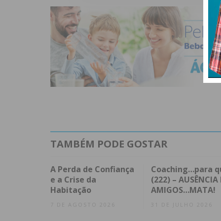
TAMBÉM PODE GOSTAR
A Perda de Confiança
Coaching…para q
e a Crise da
(222) – AUSÊNCIA 
Habitação
AMIGOS…MATA!
7 DE AGOSTO 2026
31 DE JULHO 2026