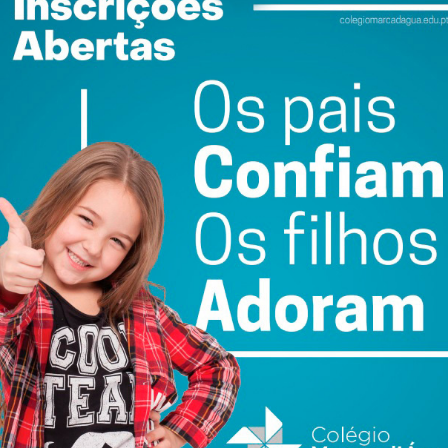
ada aos brasileiros, sobretudo às gerações futuras.
que achou e desenvolveu”.
ewsletter do Imediato
ail e obtenha de forma regular a informação
atualizada.
do com os
termos e condições