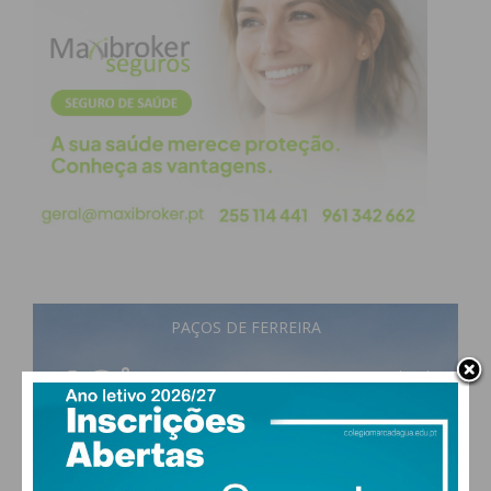
A extrema-direita compreendeu outra coisa
decisiva: a internet não é um espaço de debate; é
um espaço de performance. Não interessa apenas
ter razão: interessa dominar emocionalmente o
ambiente. Por isso transforma tudo em combate
cultural permanente. Cada tema vira guerra
identitária. Cada crise vira combustível. Cada
indignação vira recrutamento.
As redes sociais não criaram a extrema-direita, mas
deram-lhe aquilo que as ruas davam aos
PAÇOS DE FERREIRA
movimentos revolucionários do passado:
18
°
overcast clouds
velocidade, visibilidade e sensação de pertença ao
84% humidade
grupo.
vento: 1m/s E
MAX 18 • MIN 18
O problema é que a democracia continua