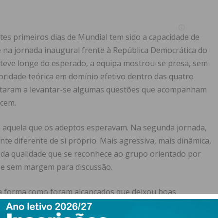
es primeiros dias de Mundial tem sido a capacidade de
 na jornada inaugural frente à República Democrática do
esteve longe do esperado, a equipa mostrou-se presa, sem
ioridade teórica em domínio efetivo dentro das quatro
 voltaram a levantar-se algumas questões que acompanham
ecem.
e aquela que os adeptos esperavam. Na segunda jornada,
 diferente de si próprio. Mais agressiva, mais dinâmica,
a da qualidade que se reconhece ao grupo orientado por
da e sem margem para discussão.
i a forma como foram alcançados que deixou boas
ostrou capacidade para assumir o jogo e transmitiu a