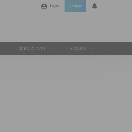
Login
Assinar
Nome de utilizador ou email
*
Senha
*
O
IMEDIATOTV
BÓNUS
Manter sessão
INICIAR SESSÃO
Perdeu a sua senha?