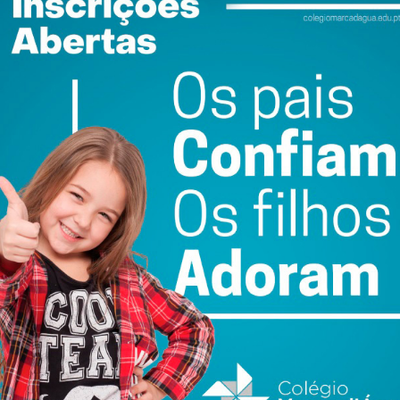
idos na estreia. Num torneio tão curto como um
tante quanto a qualidade futebolística.
 de desconfiança num impulso de confiança. Aquilo que
ada deu lugar a um ambiente muito mais positivo e
la frente e adversários de enorme qualidade. Nada está
da. Mas a verdade é que a Seleção Nacional recuperou
os e reforçou a convicção de que tem argumentos para
 Portugal tratou de garantir que não queria fazer parte
dentro de campo. E essa é, muitas vezes, a única resposta