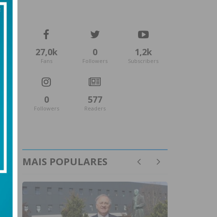
27,0k
0
1,2k
Fans
Followers
Subscribers
0
577
Followers
Readers
MAIS POPULARES