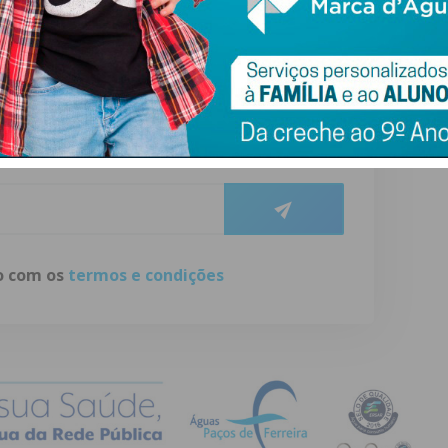
ewsletter do Imediato
ail e obtenha de forma regular a informação
atualizada.
do com os
termos e condições