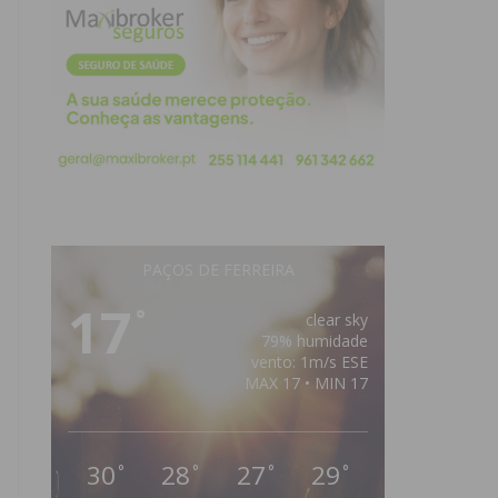
PAÇOS DE FERREIRA
17
°
clear sky
79% humidade
vento: 1m/s ESE
MAX 17 • MIN 17
30
28
27
29
°
°
°
°