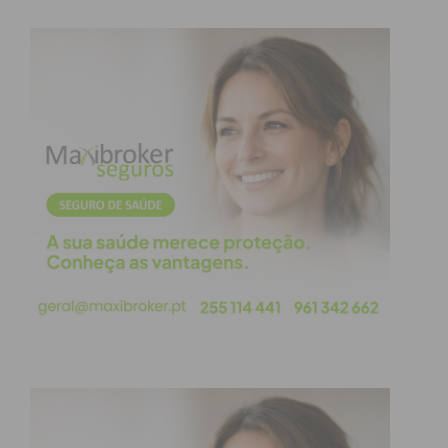
variedade de cores, texturas e padrões, é possível
encontrar opções que se encaixam perfeitamente
em qualquer estilo de decoração. Desde ambientes
rústicos até os mais modernos e minimalistas, o
painel de madeira pode ser adaptado de acordo
com as preferências e necessidades de cada espaço.
Acabamento e Durabilidade
Os painéis de madeira possuem um acabamento
impecável, conferindo um aspecto sofisticado aos
ambientes. Além disso, a madeira é um material
resistente e durável, o que garante a longevidade
dos painéis ao longo do tempo. Com os devidos
cuidados e manutenção adequada, o painel de
madeira pode permanecer intacto e bonito por
muitos anos.