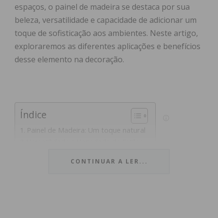
espaços, o painel de madeira se destaca por sua
beleza, versatilidade e capacidade de adicionar um
toque de sofisticação aos ambientes. Neste artigo,
exploraremos as diferentes aplicações e benefícios
desse elemento na decoração.
Índice
Painel de Madeira: Um toque natural
Versatilidade e Variedade de Estilos
Acabamento e Durabilidade
CONTINUAR A LER...
Aplicações Criativas
Subscreva a newsletter do Imediato
Painel de Madeira: Um toque