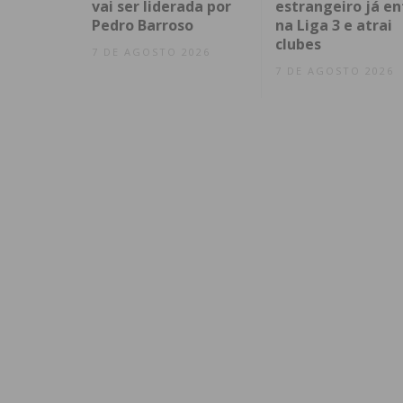
vai ser liderada por
estrangeiro já en
Pedro Barroso
na Liga 3 e atrai
clubes
7 DE AGOSTO 2026
7 DE AGOSTO 2026