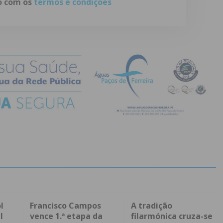
do com os
termos e condições
l
Francisco Campos
A tradição
l
vence 1.ª etapa da
filarmónica cruza-se