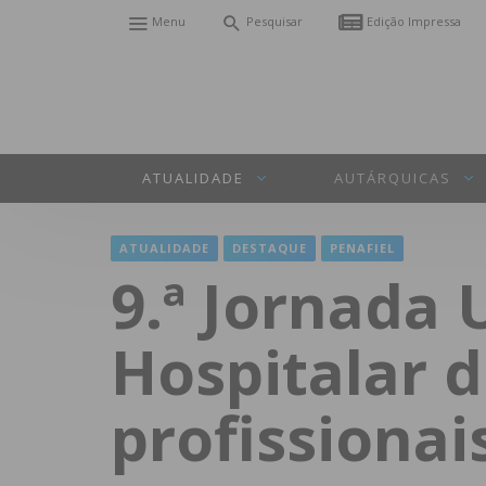
Menu
Pesquisar
Edição Impressa
ATUALIDADE
AUTÁRQUICAS
ATUALIDADE
DESTAQUE
PENAFIEL
9.ª Jornada 
Hospitalar 
profissionai