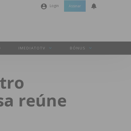
Login
Assinar
Nome de utilizador ou email
*
Senha
*
O
IMEDIATOTV
BÓNUS
Manter sessão
tro
INICIAR SESSÃO
sa reúne
Perdeu a sua senha?