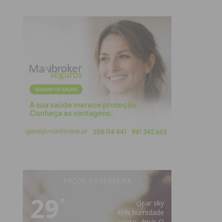
PAÇOS DE FERREIRA
29
°
clear sky
49% humidade
vento: 4m/s O