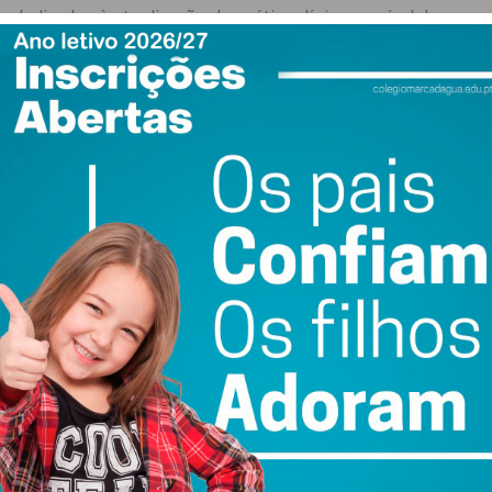
dedicados à atualização da prática clínica ao nível do
o das Infeções associadas aos cuidados de Saúde, das
ambém lugar a sessão solene do evento que conta com a
mara de Penafiel, e Fernando Malheiro, diretor executivo
as avançadas do Serviço de Urologia: Complicações
 Retroperitoneoscopia, Enfermagem de Reabilitação no
 a Infecciologia. Esta mesa inclui ainda, em formato de
a Câmara de Cinfães, Armando Mourisco, sobre “Saúde e
uir um pouco de política de saúde. Iremos debater os
uir o custo de interioridade que se verifica em alguns
a criação de um novo projeto de Urologia, através do
e, se deslocará às sedes destes concelhos mais
ada Urológica do CHTS conta com oradores do CHTS, Centro