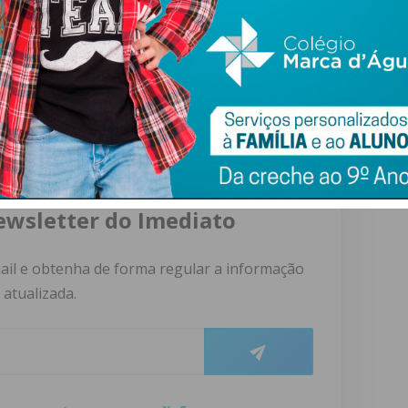
la Nova de Gaia – Espinho e ACES Tâmega II Vale do Sousa
ewsletter do Imediato
ail e obtenha de forma regular a informação
atualizada.