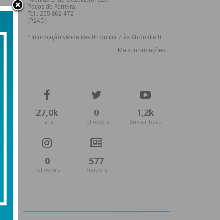
27,0k
0
1,2k
Fans
Followers
Subscribers
0
577
Followers
Readers