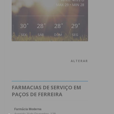
MAX 29 • MIN 28
30
28
28
29
°
°
°
°
SEX
SÁB
DOM
SEG
ALTERAR
FARMACIAS DE SERVIÇO EM
PAÇOS DE FERREIRA