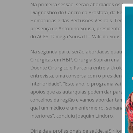
Na primeira sessão, serão abordados os temas 
Diagnóstico do Cancro da Próstata, da Reduçã
Hematúrias e das Perfusões Vesicais. Terá t
presença de Antonino Sousa, presidente da Câ
do ACES Tâmega Sousa II – Vale do Sousa Sul.
Na segunda parte serão abordadas quatro áre
Cirúrgicas em HBP, Cirurgia Suprarrenal por
Doente Cirúrgico e Parceria entre a Urologia e
entrevista, uma conversa com o presidente d
Interioridade”. “Este ano, o programa vai incl
apoios que as autarquias podem dar para dimin
concelhos da região e vamos abordar também 
qual um médico e um enfermeiro, semanalment
interiores”, concluiu Joaquim Lindoro.
Dirigida a profissionais de saúde, a 9.ª Jorn