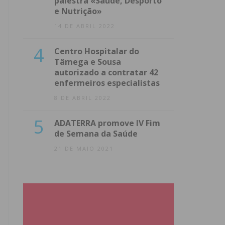
palestra «Saúde, Desporto
e Nutrição»
14 DE ABRIL 2022
4
Centro Hospitalar do
Tâmega e Sousa
autorizado a contratar 42
enfermeiros especialistas
8 DE ABRIL 2022
5
ADATERRA promove IV Fim
de Semana da Saúde
21 DE MAIO 2021