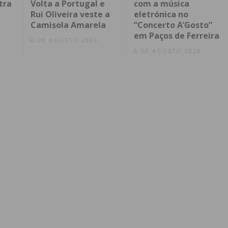
tra
Volta a Portugal e
com a música
Rui Oliveira veste a
eletrónica no
Camisola Amarela
“Concerto A’Gosto”
em Paços de Ferreira
6 DE AGOSTO 2026
6 DE AGOSTO 2026