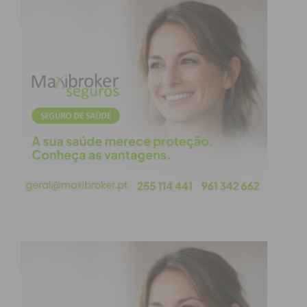
proporcionar o melhor internato”.
O presidente do Conselho de Administração, Carlos
Alberto, apelou à capacidade e disponibilidade dos
novos médicos internos para “ir ao encontro das
necessidades da população que é uma população
imensa. O CHTS integra o Hospital de Penafiel e o
Hospital de Amarante, sendo um dos maiores
centros hospitalares do país, servindo uma
população superior a meio milhão de pessoas.”
A apresentação dos Departamentos foi feita pela
diretora Clínica, Filipa Carneiro, cabendo a
apresentação dos diferentes Serviços aos seus
diretores.