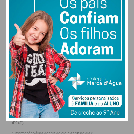
28
27
28
29
°
°
°
°
SÁB
DOM
SEG
TER
ALTERAR
FARMACIAS DE SERVIÇO EM PAÇOS DE
FERREIRA