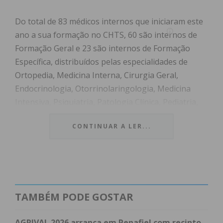
Do total de 83 médicos internos que iniciaram este
ano a sua formação no CHTS, 60 são internos de
Formação Geral e 23 são internos de Formação
Específica, distribuídos pelas especialidades de
Ortopedia, Medicina Interna, Cirurgia Geral,
Endocrinologia, Otorrinolaringologia, Medicina
Intensiva, Psiquiatria, Patologia Clínica, Pediatria,
Anestesiologia, Psiquiatria da Infância e
CONTINUAR A LER...
Adolescência e Medicina Física e Reabilitação.
Atualmente, o CHTS tem mais de 100 internos em
Formação Específica, tendo, este ano, recebido pela
primeira vez internos nas especialidades de
TAMBÉM PODE GOSTAR
Otorrinolaringologia, Medicina Intensiva e
Medicina Física e Reabilitação, o que revela o
AGRIVAL 2026 arranca em Penafiel com recinto