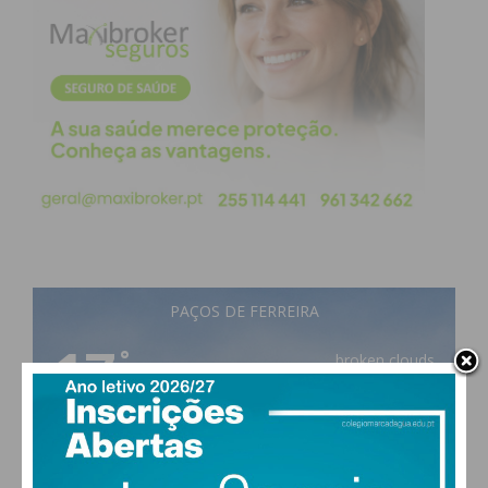
Subscreva a newsletter do
Imediato
Assine nossa newsletter por e-mail e
obtenha de forma regular a informação
atualizada.
PAÇOS DE FERREIRA
Eu li e concordo com os
termos e
17
°
broken clouds
condições
87% humidade
vento: 1m/s E
MAX 17 • MIN 17