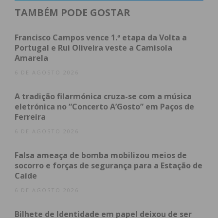
altura, metabolismo, os alimentos ingeridos e há
TAMBÉM PODE GOSTAR
quanto tempo se ingeriram.
Francisco Campos vence 1.ª etapa da Volta a
No âmbito desta Campanha, foram fiscalizados
Portugal e Rui Oliveira veste a Camisola
Amarela
automaticamente por radar 4.470.196 veículos, dos
quais 124.392 pelas Forças de Segurança (GNR e
6 DE AGOSTO 2026
PSP) e 4.345.804 pelo SINCRO – Sistema Nacional de
A tradição filarmónica cruza-se com a música
Controlo de Velocidade, da responsabilidade da
eletrónica no “Concerto A’Gosto” em Paços de
ANSR.
Ferreira
6 DE AGOSTO 2026
As Forças de Segurança fiscalizaram
presencialmente 61.315 veículos e condutores. No
Falsa ameaça de bomba mobilizou meios de
total foram fiscalizados, quer através de meios
socorro e forças de segurança para a Estação de
Caíde
automáticos, quer presencialmente, 4.531.511
veículos.
6 DE AGOSTO 2026
Bilhete de Identidade em papel deixou de ser
Do total de 4.531.511 veículos fiscalizados, durante