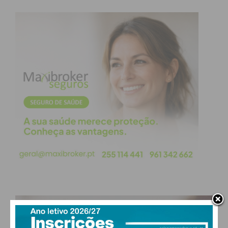
vítimas mortais, menos 13 feridos graves e menos
30 feridos leves.
Esta foi a última das 11 campanhas de
sensibilização e de fiscalização planeadas no
âmbito do Plano Nacional de Fiscalização de 2025.
Das onze campanhas, que decorreram em 2025,
foram realizadas 51 ações, durante as quais 7.172
pessoas foram sensibilizadas, presencialmente.
Quanto às ações de fiscalização em Portugal, o
número de condutores fiscalizados,
presencialmente, foi de 655.169. Por radar, foram
controlados 61.273.683 veículos.
As campanhas inseridas nos planos nacionais de
PAÇOS DE FERREIRA
fiscalização são realizadas anualmente pela ANSR,