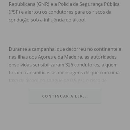
Republicana (GNR) e a Polícia de Segurança Pública
(PSP) e alertou os condutores para os riscos da
condução sob a influência do álcool.
Durante a campanha, que decorreu no continente e
nas ilhas dos Açores e da Madeira, as autoridades
envolvidas sensibilizaram 326 condutores, a quem
foram transmitidas as mensagens de que com uma
taxa de álcool no sangue de 0,5 g/l, o risco de
sofrer um acidente grave ou mortal duplica, o
consumo de álcool estreita o campo visual, atrasa a
CONTINUAR A LER...
capacidade de decidir e de reagir atempadamente e
descoordena os movimentos e sobre a relação
entre o que se bebe e a taxa de álcool no sangue
depende de vários fatores: idade, género, peso,