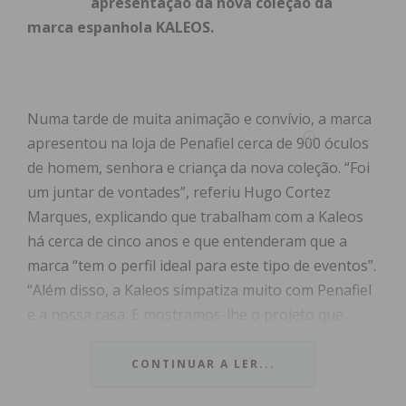
apresentação da nova coleção da
marca espanhola KALEOS.
Numa tarde de muita animação e convívio, a marca
apresentou na loja de Penafiel cerca de 900 óculos
de homem, senhora e criança da nova coleção. “Foi
um juntar de vontades”, referiu Hugo Cortez
Marques, explicando que trabalham com a Kaleos
há cerca de cinco anos e que entenderam que a
marca “tem o perfil ideal para este tipo de eventos”.
“Além disso, a Kaleos simpatiza muito com Penafiel
e a nossa casa. E mostramos-lhe o projeto que
tínhamos para esta apresentação e eles acharam
muito interessante, o que nos responsabilizou a
CONTINUAR A LER...
fazer qualquer coisa de diferente e criação”, frisou