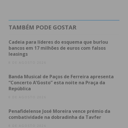
o empresário.
Em dia de apresentação, foram dados a conhecer
aos clientes cerca de 900 óculos, neste lançamento
TAMBÉM PODE GOSTAR
com um “super preço” com campanhas e mimos
para os clientes.
Cadeia para líderes do esquema que burlou
bancos em 17 milhões de euros com falsos
leasings
8 DE AGOSTO 2026
Banda Musical de Paços de Ferreira apresenta
“Concerto A’Gosto” esta noite na Praça da
República
8 DE AGOSTO 2026
Penafidelense José Moreira vence prémio da
combatividade na dobradinha da Tavfer
8 DE AGOSTO 2026