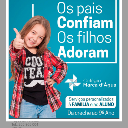
29
30
29
27
°
°
°
°
QUI
SEX
SÁB
DOM
ALTERAR
FARMACIAS DE SERVIÇO EM PAÇOS DE
FERREIRA