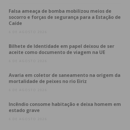
fardamento daquela força de segurança.
Falsa ameaça de bomba mobilizou meios de
As autoridades desencadearam uma ação policial
socorro e forças de segurança para a Estação de
Caíde
no concelho de Penafiel, que culminou na detenção
do suspeito em flagrante delito, no momento em
6 DE AGOSTO 2026
que recebia a quantia de 340 euros de uma vítima,
Bilhete de Identidade em papel deixou de ser
uma mulher de 49 anos, bem como na realização de
aceite como documento de viagem na UE
uma busca domiciliária, da qual resultou a
6 DE AGOSTO 2026
apreensão de um telemóvel e de um boné da PSP,
utilizados na prática das burlas.
Avaria em coletor de saneamento na origem da
mortalidade de peixes no rio Eiriz
O detido foi constituído arguido e os factos foram
6 DE AGOSTO 2026
comunicados ao Tribunal Judicial de Penafiel.
Incêndio consome habitação e deixa homem em
estado grave
Subscreva a newsletter do
6 DE AGOSTO 2026
Imediato