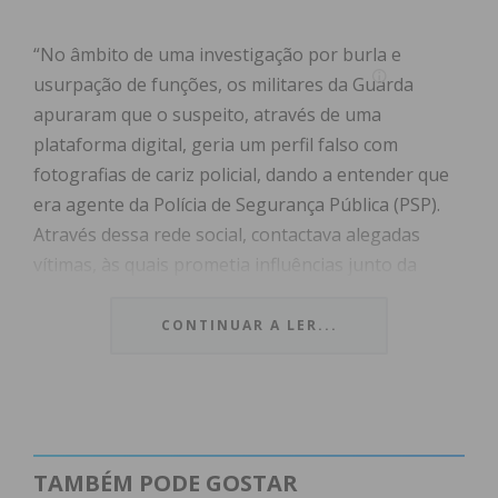
“No âmbito de uma investigação por burla e
usurpação de funções, os militares da Guarda
apuraram que o suspeito, através de uma
plataforma digital, geria um perfil falso com
fotografias de cariz policial, dando a entender que
era agente da Polícia de Segurança Pública (PSP).
Através dessa rede social, contactava alegadas
vítimas, às quais prometia influências junto da
referida instituição para anulação de coimas de
trânsito e legalização de veículos apreendidos,
CONTINUAR A LER...
mediante pagamentos monetários”, refere a GNR.
Para conferir credibilidade à sua atuação, o
suspeito simulava fiscalizações reais em locais
públicos e exibia montagens fotográficas com
TAMBÉM PODE GOSTAR