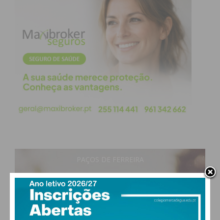
PAÇOS DE FERREIRA
29
°
clear sky
52% humidade
vento: 5m/s O
MAX 29 • MIN 29