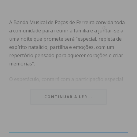
A Banda Musical de Paços de Ferreira convida toda
a comunidade para reunir a família e a juntar-se a
uma noite que promete será “especial, repleta de
espírito natalício, partilha e emoções, com um
repertório pensado para aquecer corações e criar
memórias”.
O espetáculo, contará com a participação especial
de Bárbara Cunha, Daniela Nunes e Inês Silva e
com a colaboração da Percussão Fanfarra de Paços,
CONTINUAR A LER...
Gaita de Foles e Rui Santos. Sob a direção de
Alexandre Coelho, o concerto terá como coro o
Ensemble Vocal Paços 2025 e a narração estará a
cargo de Isabel Mendes e José Vinha.