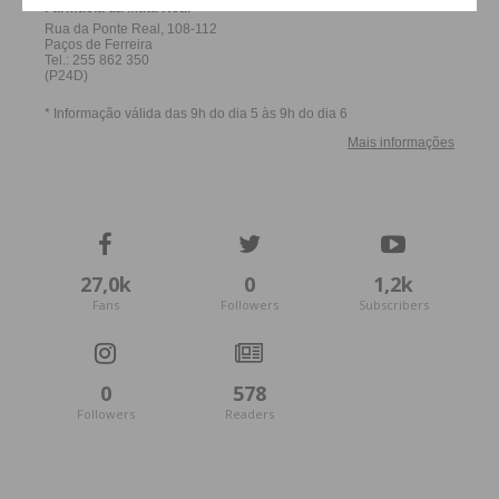
27,0k
0
1,2k
Fans
Followers
Subscribers
0
578
Followers
Readers