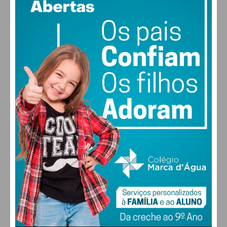
86% humidade
vento: 1m/s E
MAX 19 • MIN 19
Eu li e concordo com os
termos e
condições
30
30
29
28
°
°
°
°
QUI
SEX
SÁB
DOM
ALTERAR
FARMACIAS DE SERVIÇO EM PAÇOS DE
FERREIRA