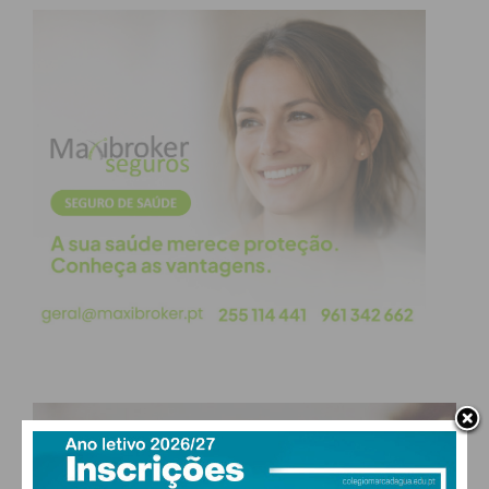
“Não percam este maravilhoso espetáculo. Estamos
a preparar tudo com muito carinho e dedicação.
Aguardamos por todos, para celebrarmos juntos, a
magia do Natal em Paços de Ferreira”, refere a
Banda Musical de Paços de Ferreira.
Subscreva a newsletter do
Imediato
Assine nossa newsletter por e-mail e
obtenha de forma regular a informação
atualizada.
PAÇOS DE FERREIRA
19
°
clear sky