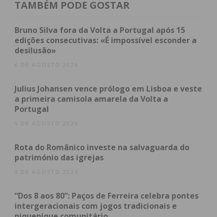
TAMBÉM PODE GOSTAR
Segundo a organização, ““Ecos de Natal” é um novo
espetáculo natalício que a Banda Musical de Paços
Bruno Silva fora da Volta a Portugal após 15
de Ferreira apresenta este ano pela primeira vez. A
edições consecutivas: «É impossível esconder a
desilusão»
nossa intenção é que este concerto se torne uma
tradição anual no concelho, trazendo o espírito de
6 DE AGOSTO 2026
Natal para a comunidade pacense”.
Julius Johansen vence prólogo em Lisboa e veste
a primeira camisola amarela da Volta a
O concerto, “reúne algumas das mais belas músicas
Portugal
nacionais e internacionais de Natal, interpretadas
5 DE AGOSTO 2026
por vozes femininas muito conhecidas,
acompanhadas pelo Coro Ensemble Vocal Paços
Rota do Românico investe na salvaguarda do
2025”. “Além disso, o espetáculo inclui dois temas
património das igrejas
narrados, criando uma envolvência artística muito
5 DE AGOSTO 2026
especial, contando com o apoio da Banda Musical
de paços de Ferreira, e com alguns elementos de
“Dos 8 aos 80”: Paços de Ferreira celebra pontes
intergeracionais com jogos tradicionais e
percussão da Fanfarra dos bombeiros Voluntários
piquenique comunitário