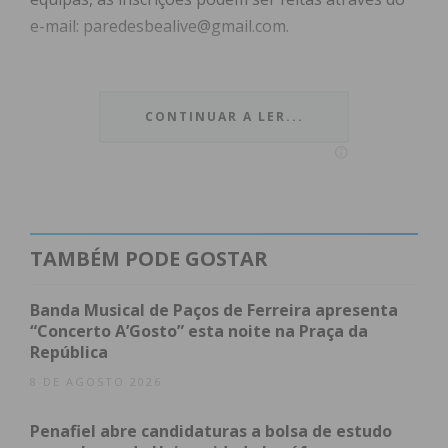
e-mail: paredesbealive@gmail.com.
CONTINUAR A LER...
Subscreva a newsletter do
Imediato
TAMBÉM PODE GOSTAR
Assine nossa newsletter por e-mail e
Banda Musical de Paços de Ferreira apresenta
obtenha de forma regular a informação
“Concerto A’Gosto” esta noite na Praça da
atualizada.
República
8 DE AGOSTO 2026
Penafiel abre candidaturas a bolsa de estudo