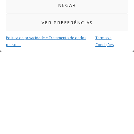
NEGAR
VER PREFERÊNCIAS
Política de privacidade e Tratamento de dados
Termos e
pessoais
Condições
MAIS PARA SI
FACEBOOK
TWITTER
YOUTUBE
INSTAGRAM
READERS