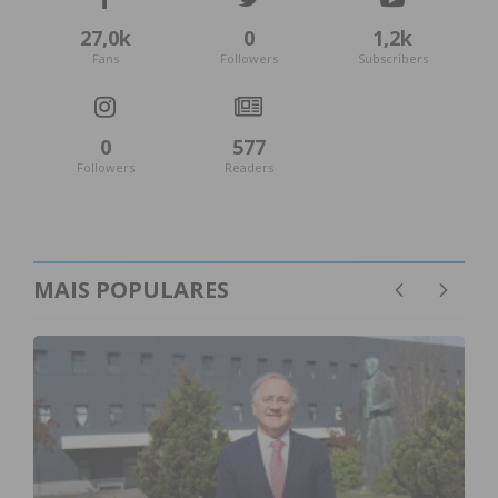
27,0k
0
1,2k
Fans
Followers
Subscribers
0
577
Followers
Readers
MAIS POPULARES