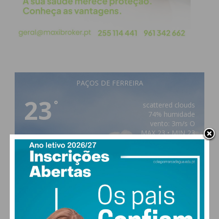
PAÇOS DE FERREIRA
23
°
scattered clouds
74% humidade
vento: 3m/s O
MAX 23 • MIN 23
22
26
28
30
°
°
°
°
SÁB
DOM
SEG
TER