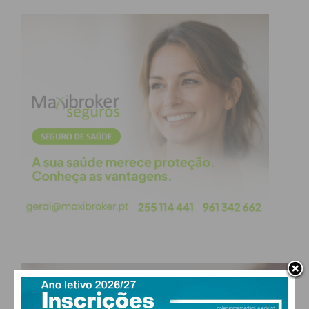
vantagens das espécies autóctones”, refere a
Federação.
As inscrições terminam a 14 de setembro e são “um
bilhete para uma aventura de mais de 900
quilómetros de superação pessoal num ambiente
descontraído e de grande companheirismo, e para
o apoio efetivo e no terreno à correta reflorestação
dos locais afetados para que todos os Portugueses
possam desfrutar das belíssimas paisagens e do ar
puro no nosso País”.
PAÇOS DE FERREIRA
Subscreva a newsletter do
°
clear sky