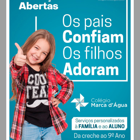
29
Imediato
51% humidade
vento: 5m/s OSO
MAX 29 • MIN 28
Assine nossa newsletter por e-mail e
obtenha de forma regular a informação
atualizada.
29
26
28
30
°
°
°
°
SÁB
DOM
SEG
TER
Eu li e concordo com os
termos e
condições
ALTERAR
FARMACIAS DE SERVIÇO EM PAÇOS DE
FERREIRA