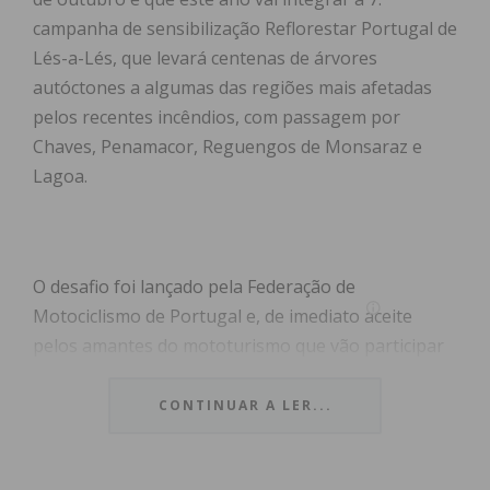
campanha de sensibilização Reflorestar Portugal de
Lés-a-Lés, que levará centenas de árvores
autóctones a algumas das regiões mais afetadas
pelos recentes incêndios, com passagem por
Chaves, Penamacor, Reguengos de Monsaraz e
Lagoa.
O desafio foi lançado pela Federação de
Motociclismo de Portugal e, de imediato aceite
pelos amantes do mototurismo que vão participar
no maior evento turístico nacional e, ao mesmo
tempo, em ações de reflorestação das áreas
CONTINUAR A LER...
ardidas.